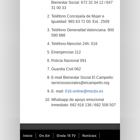
Bienestar Social: 672 32 34 12 / 647
31 00 33
Teléfono Concejalía de Mujer e
Igualdad: 965 63 72 00. Ext.: 2509
Teléfono Generalitat Valenciana: 900
580 888
Teléfono Atención 24h: 016
Emergencias 112
Policía Nacional 091
Guardia Civil 062
E-mail Bienestar Social El Campello:
serviciossociales@elcampello.org
E- mail:
016-online@mscbs.es
Whatsapp de apoyo emocional
inmediato: 682 916 136 / 682 508 507
Inicio
On Air
Onda 15 TV
Noticias