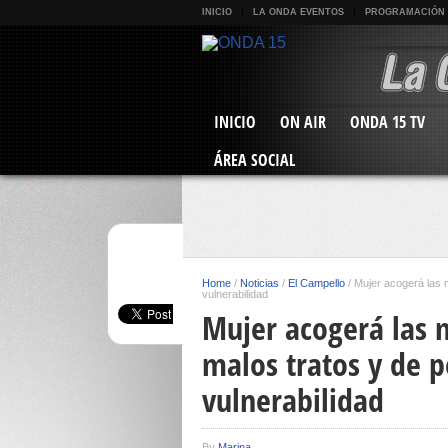
INICIO
LA ONDA EVENTOS
PROGRAMACIÓN
INICIO
ON AIR
ONDA 15 TV
ÁREA SOCIAL
Home
/
Noticias
/
El Campello
/
Mujer acogerá las 
vulnerabilidad
Mujer acogerá las 
malos tratos y de p
vulnerabilidad
By
Marina