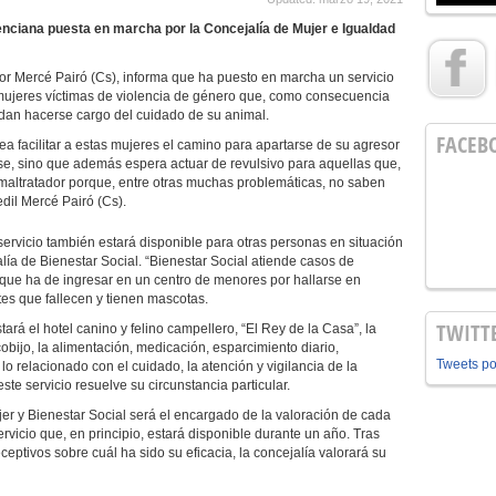
enciana puesta en marcha por la Concejalía de Mujer e Igualdad
por Mercé Pairó (Cs), informa que ha puesto en marcha un servicio
mujeres víctimas de violencia de género que, como consecuencia
dan hacerse cargo del cuidado de su animal.
FACEB
sea facilitar a estas mujeres el camino para apartarse de su agresor
se, sino que además espera actuar de revulsivo para aquellas que,
maltratador porque, entre otras muchas problemáticas, no saben
dil Mercé Pairó (Cs).
ervicio también estará disponible para otras personas en situación
lía de Bienestar Social. “Bienestar Social atiende casos de
 que ha de ingresar en un centro de menores por hallarse en
es que fallecen y tienen mascotas.
TWITT
tará el hotel canino y felino campellero, “El Rey de la Casa”, la
obijo, la alimentación, medicación, esparcimiento diario,
Tweets p
lo relacionado con el cuidado, la atención y vigilancia de la
te servicio resuelve su circunstancia particular.
jer y Bienestar Social será el encargado de la valoración de cada
rvicio que, en principio, estará disponible durante un año. Tras
ceptivos sobre cuál ha sido su eficacia, la concejalía valorará su