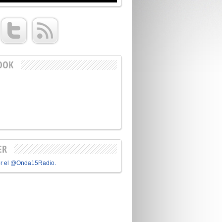
OOK
ER
or el @Onda15Radio.