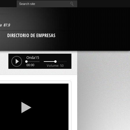
O
DIRECTORIO DE EMPRESAS
Onda15
00:00
Volume: 50