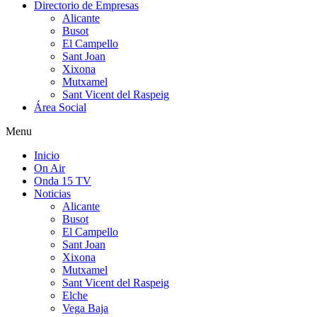
Directorio de Empresas
Alicante
Busot
El Campello
Sant Joan
Xixona
Mutxamel
Sant Vicent del Raspeig
Área Social
Menu
Inicio
On Air
Onda 15 TV
Noticias
Alicante
Busot
El Campello
Sant Joan
Xixona
Mutxamel
Sant Vicent del Raspeig
Elche
Vega Baja