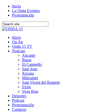
Inicio
La Onda Eventos
Programación
Inicio
On Air
Onda 15 TV
Noticias
Alicante
Busot
El Campello
Sant Joan
Xixona
Mutxamel
Sant Vicent del Raspeig
Elche
Vega Baja
Deportes
Podcast
Programación
Contacto