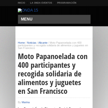
INICIO
LA ONDA EVENTOS
PROGRAMACIÓN
MENU
Home
/
Noticias
/
Alicante
/
Moto Papanoelada con 400
participantes y recogida solidaria de alimentos y juguetes en
San Francisco
Moto Papanoelada con
400 participantes y
recogida solidaria de
alimentos y juguetes
en San Francisco
By
Marina