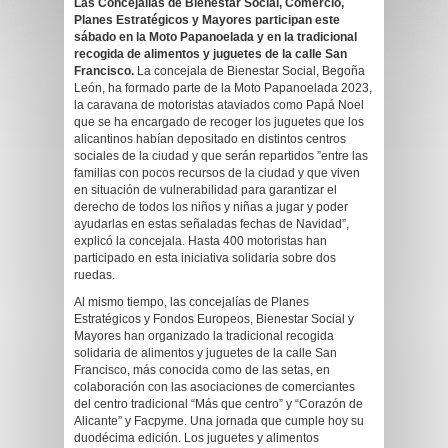
Las Concejalías de Bienestar Social, Comercio,
Planes Estratégicos y Mayores participan este
sábado en la Moto Papanoelada y en la tradicional
recogida de alimentos y juguetes de la calle San
Francisco.
La concejala de Bienestar Social, Begoña
León, ha formado parte de la Moto Papanoelada 2023,
la caravana de motoristas ataviados como Papá Noel
que se ha encargado de recoger los juguetes que los
alicantinos habían depositado en distintos centros
sociales de la ciudad y que serán repartidos ”entre las
familias con pocos recursos de la ciudad y que viven
en situación de vulnerabilidad para garantizar el
derecho de todos los niños y niñas a jugar y poder
ayudarlas en estas señaladas fechas de Navidad”,
explicó la concejala. Hasta 400 motoristas han
participado en esta iniciativa solidaria sobre dos
ruedas.
Al mismo tiempo, las concejalías de Planes
Estratégicos y Fondos Europeos, Bienestar Social y
Mayores han organizado la tradicional recogida
solidaria de alimentos y juguetes de la calle San
Francisco, más conocida como de las setas, en
colaboración con las asociaciones de comerciantes
del centro tradicional “Más que centro” y “Corazón de
Alicante” y Facpyme. Una jornada que cumple hoy su
duodécima edición. Los juguetes y alimentos