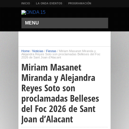
INICIO
LA ONDA EVENTOS
PROGRAMACIÓN
MENU
Home
/
Noticias
/
Fiestas
/
Miriam Masanet Miranda y
Alejandra Reyes Soto son proclamadas Belleses del Foc
2026 de Sant Joan d’Alacant
Miriam Masanet
Miranda y Alejandra
Reyes Soto son
proclamadas Belleses
del Foc 2026 de Sant
Joan d’Alacant