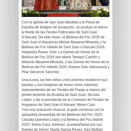
Con la Iglesia de San Juan Bautista y la Plaza de
España de testigos de excepción, se produjo el relevo
al frente de las Fiestas Patronales de Sant Joan
d’Alacant. De este modo, la Bellesa del Foc 2026 de
Sant Joan d’Alacant es Miriam Masanet Miranda; y la
Bellesa del Foc Infantil de Sant Joan d’Alacant 2026,
Alejandra Reyes Soto. La Damas de Honor de la
Bellesa de Foc 2026 son Idaira Tamayo Carrillo y
Melanie Masanet Miranda; y las Damas de Honor de la
Bellesa del Foc Infantil 2026, Andrea Soto Valenzuela y
Pilar Valcárcel Sánchez.
Una a una, las tres niñas y tres jóvenes recibieron sus
bandas y sus insignias de honor como máximas
representantes de las Fiestas del Fuego a manos del
primer teniente de Alcaldía de Sant Joan, Nicolás
López, y de la presidenta de la Comisión de Fiestas de
Hogueras de Sant Joan d’Alacant, Nines Caro.
Tras una actuación musical, la gala comenzó con la
aplaudida despedida de les Belleses del Foc 2025,
Claudia Quereda Llopis y la Bellesa del Foc Infantil
2025, Elena Cano Jiménez, acompañadas por sus
Damas de Honor, Nayla García Reyes, Inés Beltrán