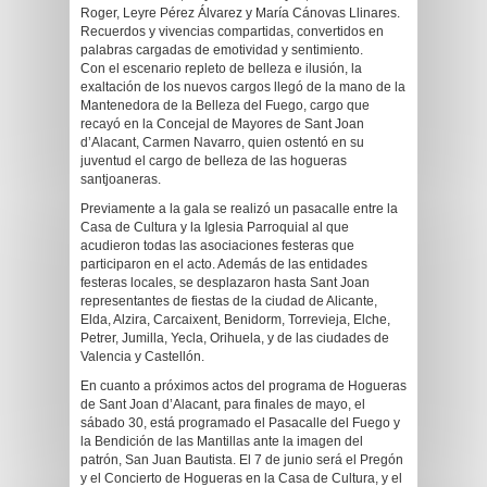
Roger, Leyre Pérez Álvarez y María Cánovas Llinares.
Recuerdos y vivencias compartidas, convertidos en
palabras cargadas de emotividad y sentimiento.
Con el escenario repleto de belleza e ilusión, la
exaltación de los nuevos cargos llegó de la mano de la
Mantenedora de la Belleza del Fuego, cargo que
recayó en la Concejal de Mayores de Sant Joan
d’Alacant, Carmen Navarro, quien ostentó en su
juventud el cargo de belleza de las hogueras
santjoaneras.
Previamente a la gala se realizó un pasacalle entre la
Casa de Cultura y la Iglesia Parroquial al que
acudieron todas las asociaciones festeras que
participaron en el acto. Además de las entidades
festeras locales, se desplazaron hasta Sant Joan
representantes de fiestas de la ciudad de Alicante,
Elda, Alzira, Carcaixent, Benidorm, Torrevieja, Elche,
Petrer, Jumilla, Yecla, Orihuela, y de las ciudades de
Valencia y Castellón.
En cuanto a próximos actos del programa de Hogueras
de Sant Joan d’Alacant, para finales de mayo, el
sábado 30, está programado el Pasacalle del Fuego y
la Bendición de las Mantillas ante la imagen del
patrón, San Juan Bautista. El 7 de junio será el Pregón
y el Concierto de Hogueras en la Casa de Cultura, y el