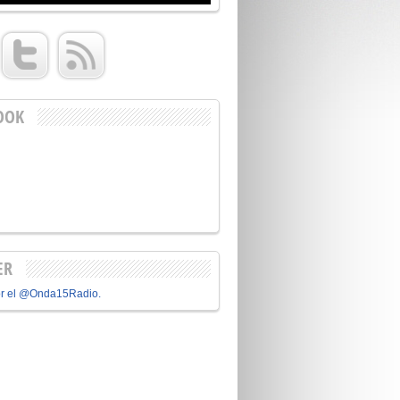
OOK
ER
or el @Onda15Radio.