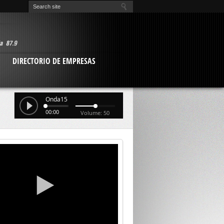
O
DIRECTORIO DE EMPRESAS
Onda15
00:00
Volume: 50