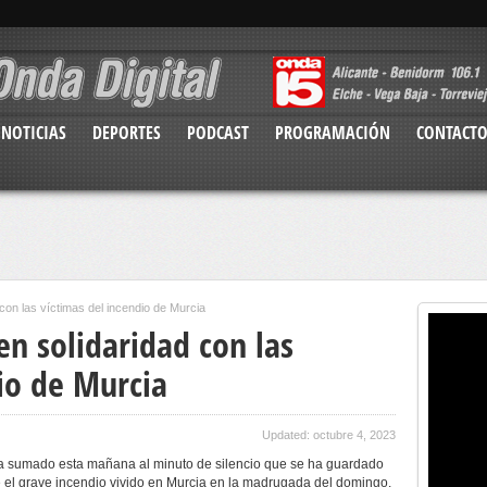
NOTICIAS
DEPORTES
PODCAST
PROGRAMACIÓN
CONTACT
 con las víctimas del incendio de Murcia
en solidaridad con las
io de Murcia
Updated: octubre 4, 2023
ha sumado esta mañana al minuto de silencio que se ha guardado
el grave incendio vivido en Murcia en la madrugada del domingo,