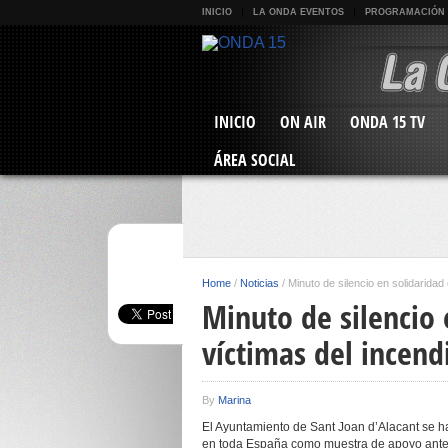
INICIO
LA ONDA EVENTOS
PROGRAMACIÓN
INICIO
ON AIR
ONDA 15 TV
ÁREA SOCIAL
Home
/
Noticias
/
Minuto de silencio en solidaridad
Minuto de silencio 
víctimas del incend
By
Marina
El Ayuntamiento de Sant Joan d’Alacant se 
en toda España como muestra de apoyo ante 