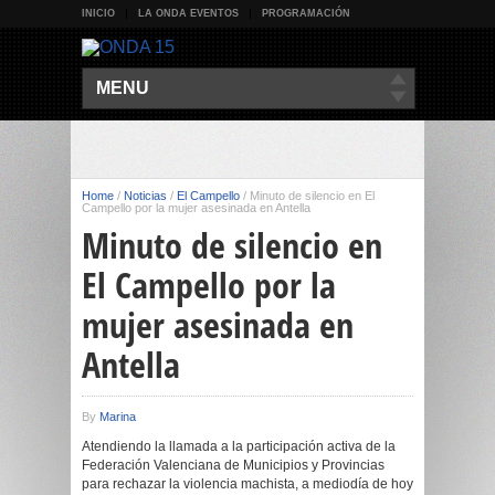
INICIO
LA ONDA EVENTOS
PROGRAMACIÓN
MENU
Home
/
Noticias
/
El Campello
/
Minuto de silencio en El
Campello por la mujer asesinada en Antella
Minuto de silencio en
El Campello por la
mujer asesinada en
Antella
By
Marina
Atendiendo la llamada a la participación activa de la
Federación Valenciana de Municipios y Provincias
para rechazar la violencia machista, a mediodía de hoy