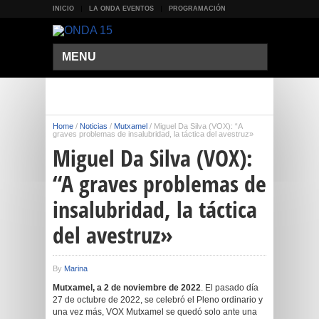
INICIO
LA ONDA EVENTOS
PROGRAMACIÓN
MENU
Home
/
Noticias
/
Mutxamel
/
Miguel Da Silva (VOX): “A
graves problemas de insalubridad, la táctica del avestruz»
Miguel Da Silva (VOX):
“A graves problemas de
insalubridad, la táctica
del avestruz»
By
Marina
Mutxamel, a 2 de noviembre de 2022
. El pasado día
27 de octubre de 2022, se celebró el Pleno ordinario y
una vez más, VOX Mutxamel se quedó solo ante una