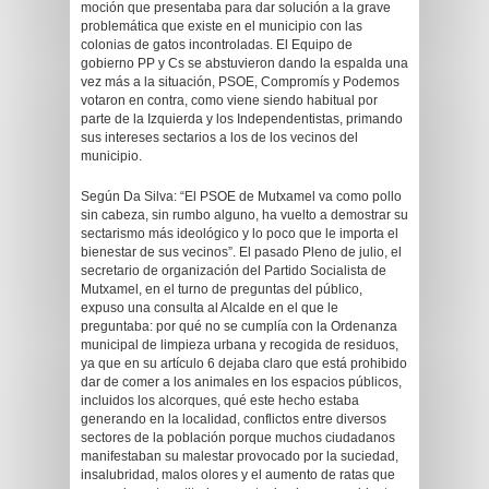
moción que presentaba para dar solución a la grave
problemática que existe en el municipio con las
colonias de gatos incontroladas. El Equipo de
gobierno PP y Cs se abstuvieron dando la espalda una
vez más a la situación, PSOE, Compromís y Podemos
votaron en contra, como viene siendo habitual por
parte de la Izquierda y los Independentistas, primando
sus intereses sectarios a los de los vecinos del
municipio.
Según Da Silva: “El PSOE de Mutxamel va como pollo
sin cabeza, sin rumbo alguno, ha vuelto a demostrar su
sectarismo más ideológico y lo poco que le importa el
bienestar de sus vecinos”. El pasado Pleno de julio, el
secretario de organización del Partido Socialista de
Mutxamel, en el turno de preguntas del público,
expuso una consulta al Alcalde en el que le
preguntaba: por qué no se cumplía con la Ordenanza
municipal de limpieza urbana y recogida de residuos,
ya que en su artículo 6 dejaba claro que está prohibido
dar de comer a los animales en los espacios públicos,
incluidos los alcorques, qué este hecho estaba
generando en la localidad, conflictos entre diversos
sectores de la población porque muchos ciudadanos
manifestaban su malestar provocado por la suciedad,
insalubridad, malos olores y el aumento de ratas que