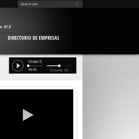
O
DIRECTORIO DE EMPRESAS
Onda15
00:00
Volume: 50