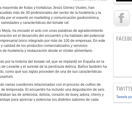
a mayorista de frutas y hortalizas Jesús Gómez Viudes, han
cudido más de 30 profesionales del sector de la hostelería y la
igida por el experto en marketing y comunicación gastronómica,
 variedades y características del tomate raf.
s Mejía, ha iniciado el acto con unas palabras de agradecimiento
ración en el desarrollo del encuentro y ha hablado del potencial
FACEB
 empresarial único integrado por más de 100 de empresas. En este
 y calidad de los productos comercializados y servicios
de hostelería y restauración desde el clúster alimentario.
o por la historia del tomate raf, que se implantó en España en la
de Levante y el sureste de la península ibérica. Baños también ha
to, como que sus siglas proceden de una de sus características
fusarium.
ado varias cuestiones relacionadas con el proceso de cultivo de
TWITT
a de temporada. El encuentro ha incluido una degustación de seis
traban las de ambrosia, delizia, corazón de buey, adora, cherry y
Tweets p
idaje para apreciar y potenciar los distintos sabores de cada