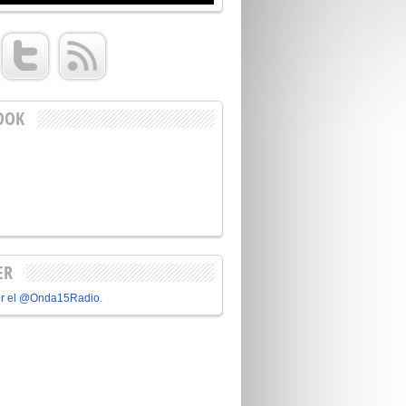
OOK
ER
or el @Onda15Radio.