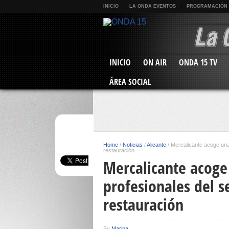
INICIO
LA ONDA EVENTOS
PROGRAMACIÓN
INICIO
ON AIR
ONDA 15 TV
ÁREA SOCIAL
Home
/
Noticias
/
Alicante
/
Mercalicante acoge una 
restauración
Mercalicante acoge
profesionales del se
restauración
By
Marina