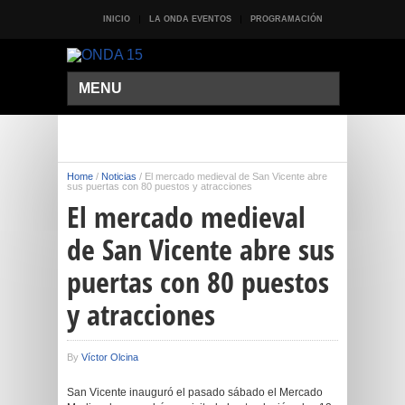
INICIO
LA ONDA EVENTOS
PROGRAMACIÓN
MENU
Home
/
Noticias
/
El mercado medieval de San Vicente abre
sus puertas con 80 puestos y atracciones
El mercado medieval
de San Vicente abre sus
puertas con 80 puestos
y atracciones
By
Víctor Olcina
San Vicente inauguró el pasado sábado el Mercado