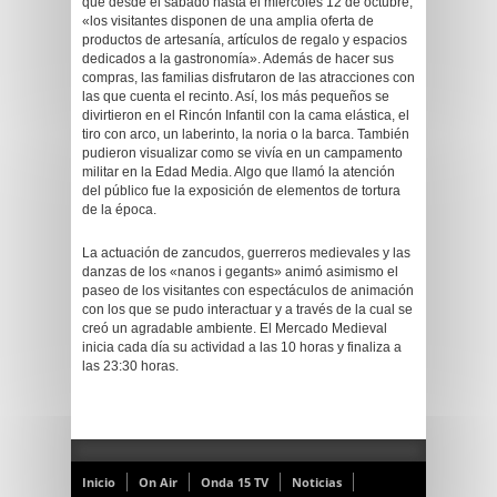
que desde el sábado hasta el miércoles 12 de octubre,
«los visitantes disponen de una amplia oferta de
productos de artesanía, artículos de regalo y espacios
dedicados a la gastronomía». Además de hacer sus
compras, las familias disfrutaron de las atracciones con
las que cuenta el recinto. Así, los más pequeños se
divirtieron en el Rincón Infantil con la cama elástica, el
tiro con arco, un laberinto, la noria o la barca. También
pudieron visualizar como se vivía en un campamento
militar en la Edad Media. Algo que llamó la atención
del público fue la exposición de elementos de tortura
de la época.
La actuación de zancudos, guerreros medievales y las
danzas de los «nanos i gegants» animó asimismo el
paseo de los visitantes con espectáculos de animación
con los que se pudo interactuar y a través de la cual se
creó un agradable ambiente. El Mercado Medieval
inicia cada día su actividad a las 10 horas y finaliza a
las 23:30 horas.
Inicio
On Air
Onda 15 TV
Noticias