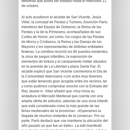
Medieval que podrá ser visitado hasta el miércoles 12
de octubre.
Al acto acudieron el alcalde de San Vicente, Jesús
Villar; la concejal de Fiestas y Turismo, Asunción París;
miembros del Equipo de Gobierno; la Reina de las
Fiestas y la de la Primavera, acompañadas de sus
Cortes de Honor; así como, los cargos de las Fiestas
de Moros y Cristianos, la Reina y las Damas de los
Mayores y los representantes de distintas entidades
festeras. La comitiva recorrió los 80 puestos existentes,
la zona de juegos infantiles, la exposición de
elementos de tortura y el campamento militar situados
en la avenida de La Libertad y plaza Santa Faz. El
alcalde explicó que San Vicente conmemora el Día de
la Comunidad Valenciana «con actos muy diversos
que están teniendo gran acogida entre los vecinos, tal
y como pudimos comprobar anoche con la Entrada del
Rey Jaume I». Villar añadió que «hoy inicia su
andadura el Mercado Medieval que cuenta con una
amplia oferta de artículos, además de una zona infantil
que está considerada como la más grande de las
ferias medievales de la provincia». «Esperamos la
llegada de muchos visitantes de la comarca». Por su
parte, París destacó que «se mantiene la ubicación del
año pasado ya que fue un éxito». La edil manifestó