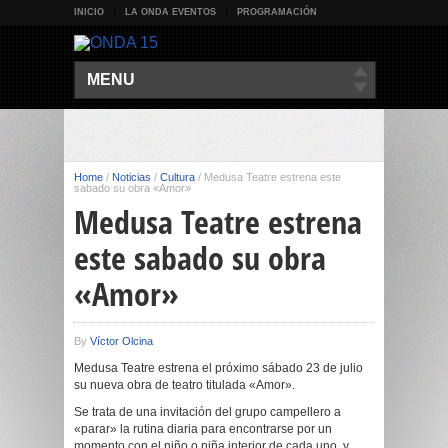
INICIO
LA ONDA EVENTOS
PROGRAMACIÓN
MENU
Home
/
Noticias
/
Cultura
/
Medusa Teatre estrena este
sabado su obra «Amor»
Medusa Teatre estrena
este sabado su obra
«Amor»
By
Víctor Olcina
Medusa Teatre estrena el próximo sábado 23 de julio
su nueva obra de teatro titulada «Amor».
Se trata de una invitación del grupo campellero a
«parar» la rutina diaria para encontrarse por un
momento con el niño o niña interior de cada uno, y