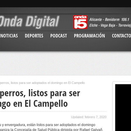
NOTICIAS
DEPORTES
PODCAST
PROGRAMACIÓN
CONTACT
perros, listos para ser adoptados el domingo en El Campello
erros, listos para ser
go en El Campello
Updated: febrero 7, 2020
s y envergadura, están listos para ser adoptados el domingo
ganiza la Concejalía de Salud Pública dirigida por Rafael Galvañ.