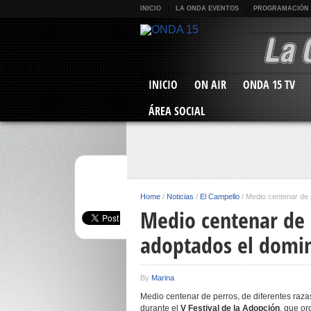
INICIO
LA ONDA EVENTOS
PROGRAMACIÓN
INICIO
ON AIR
ONDA 15 TV
ÁREA SOCIAL
Home
/
Noticias
/
El Campello
/
Medio centenar de 
Medio centenar de p
adoptados el domin
By
Marina
Medio centenar de perros, de diferentes raza
durante el
V Festival de la Adopción
, que or