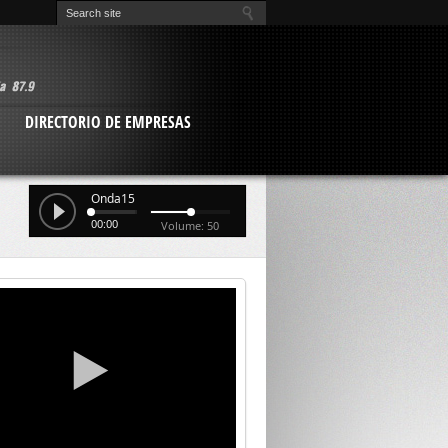
O
DIRECTORIO DE EMPRESAS
Onda15
00:00
Volume: 50