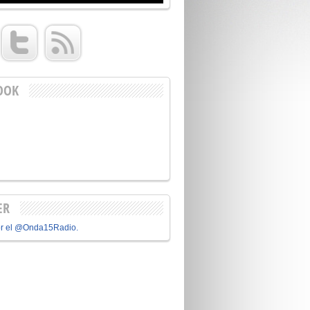
OOK
ER
or el @Onda15Radio.