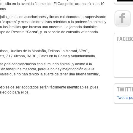
, sito en la avenida Jaume I de El Campello, arrancará a las 10
oras.
jalía, junto con asociaciones y firmas colaboradoras, supervisarán
ia “express” y mesas informativas referidas a la protección animal y
ra las familias que buscan una mascota. La jornada dominical
rupo de Rescate “
Gerca
”, y un servicio de consulta veterinaria
FACEB
ufasa, Huellas de la Montaña, Felinos Lo Morant, APAC,
s, 7 I 7 Xixona, BARC, Gatos en la Costa y Voluntanimalia.
iar y de concienciación con el mundo animal, y animo a la
o en tener una mascota, porque no hay mejor opción que la
ales que no han tenido la suerte de tener una buena familia”,
ibles de ser adoptados serán fácilmente identificables, pues
TWITT
elegido para ellos.
Tweets p