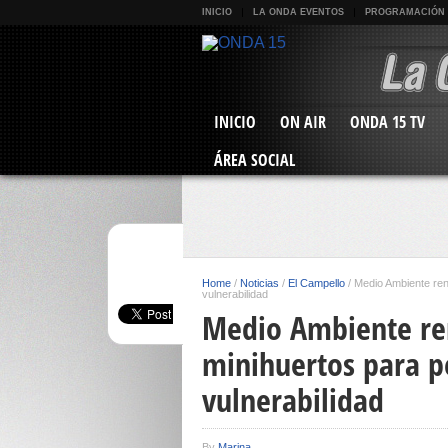
INICIO
LA ONDA EVENTOS
PROGRAMACIÓN
INICIO
ON AIR
ONDA 15 TV
ÁREA SOCIAL
Home
/
Noticias
/
El Campello
/
Medio Ambiente ren
vulnerabilidad
Medio Ambiente ren
minihuertos para p
vulnerabilidad
By
Marina