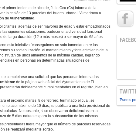
el primer teniente de alcalde, Julio Oca (Cs) informa de la
var la cesión de 13 parcelas del huerto urbano L’Almadrava a
ión de
vulnerabilidad
.
s solicitantes, además de ser mayores de edad y estar empadronados
 las siguientes situaciones: padecer una diversidad funcional
o de larga duración (12 o más meses) o ser mayor de 65 años.
FACEB
, con esta iniciativa “conseguimos no solo fomentar entre los
emos su sociabilización, el mantenimiento y fortalecimiento de la
 y disfrutan de unos alimentos de la máxima calidad, logrando
esenciales en personas en determinadas situaciones de
á de completarse una solicitud que las personas interesadas
ambiente
de la página web oficial del Ayuntamiento de El
 presentarán debidamente cumplimentadas en el registro, bien en
TWITT
Tweets p
zará el próximo martes, 8 de febrero, terminado el cual, se
n un plazo máximo de 10 días, se publicará una lista provisional de
stipuladas. No obstante, si se observaran deficiencias en la
zo de 5 días naturales para la subsanación de las mismas.
des presentadas fuera mayor que el número de parcelas reservadas
ión se realizará mediante sorteo.