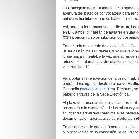
La Concejalía de Medioambiente, dirigida por 
apertura del plazo de convocatoria para reno
antiguos hortelanos
que se hallen en situac
Así, para poder renovar la adjudicación, lo
en El Campello, habrán de hallarse en una de
(33%), encontrarse en situación de desemple
Para el primer teniente de alcalde, Julio Oca
usuarios hábitos saludables, sino que favorec
forma física y mental, a la vez que aprenden
reforzar su autonomía y vinculación social, 
vulnerabilidad.”
Para optar a la renovación de la cesión habr
podrán descargarse desde el
área de Medio
Campello (
www.elcampello.es
). Después, se
papel o a través de la Sede Electrónica.
El plazo de presentación de solicitudes finali
procederá a la evaluación de las mismas y, e
solicitantes admitidos conforme a las bases e
documentación aportada, se concederá un pla
En el supuesto de que el número de solicitu
a la renovación de la concesión, la adjudicac