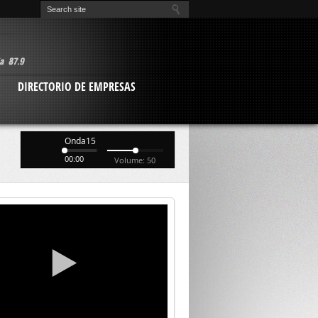
O
DIRECTORIO DE EMPRESAS
Onda15
00:00
Volume: 50