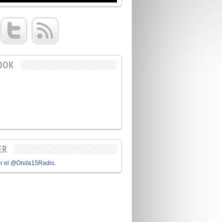
OOK
ER
or el @Onda15Radio.