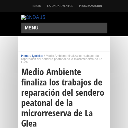
INICIO
LA ONDA EVENTOS
PROGRAMACIÓN
MENU
Home
/
Noticias
/
Medio Ambiente finaliza los trabajos de
reparación del sendero peatonal de la microrreserva de La
Glea
Medio Ambiente
finaliza los trabajos de
reparación del sendero
peatonal de la
microrreserva de La
Glea