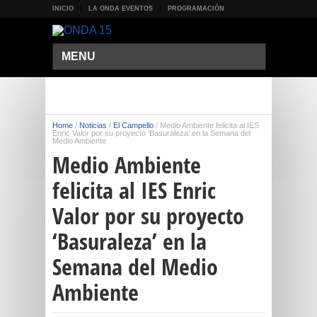
INICIO
LA ONDA EVENTOS
PROGRAMACIÓN
MENU
Home
/
Noticias
/
El Campello
/
Medio Ambiente felicita al IES
Enric Valor por su proyecto ‘Basuraleza’ en la Semana del
Medio Ambiente
Medio Ambiente
felicita al IES Enric
Valor por su proyecto
‘Basuraleza’ en la
Semana del Medio
Ambiente