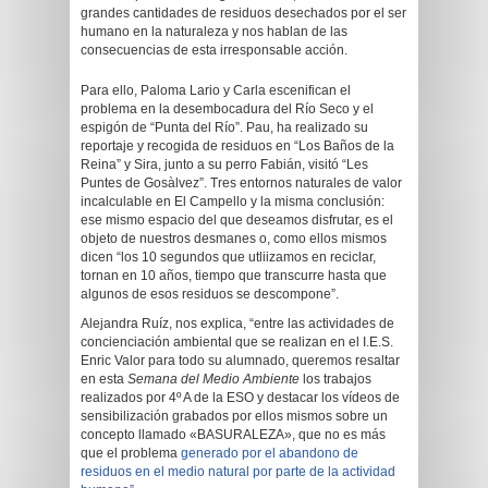
grandes cantidades de residuos desechados por el ser
humano en la naturaleza y nos hablan de las
consecuencias de esta irresponsable acción.
Para ello, Paloma Lario y Carla escenifican el
problema en la desembocadura del Río Seco y el
espigón de “Punta del Río”. Pau, ha realizado su
reportaje y recogida de residuos en “Los Baños de la
Reina” y Sira, junto a su perro Fabián, visitó “Les
Puntes de Gosàlvez”. Tres entornos naturales de valor
incalculable en El Campello y la misma conclusión:
ese mismo espacio del que deseamos disfrutar, es el
objeto de nuestros desmanes o, como ellos mismos
dicen “los 10 segundos que utliizamos en reciclar,
tornan en 10 años, tiempo que transcurre hasta que
algunos de esos residuos se descompone”.
Alejandra Ruíz, nos explica, “entre las actividades de
concienciación ambiental que se realizan en el I.E.S.
Enric Valor para todo su alumnado, queremos resaltar
en esta
Semana del Medio Ambiente
los trabajos
realizados por 4º A de la ESO y destacar los vídeos de
sensibilización grabados por ellos mismos sobre un
concepto llamado «BASURALEZA», que no es más
que el problema
generado por el abandono de
residuos en el medio natural por parte de la actividad