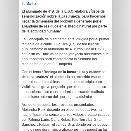
By
Marina
El alumnado de 4º A de la E.S.O. elabora vídeos de
sensibilización sobre la
basuraleza,
para hacernos
llegar la dimensión del problema generado por el
abandono de residuos en el medio natural por parte
de la actividad humana”
La Concejalía de Medioambiente, dirigida por el primer
teniente de alcalde Julio Oca (Cs), desea felicitar
públicamente al alumnado de 4º curso A de la E.S.O.,
del Instituto Enric Valor, por el proyecto
basuraleza
que
han trabajado para conmemorar la Semana del
Medioambiente en El Campello.
Con el lema
“Reniega de la basuraleza y cuidemos
de la naturaleza
” el alumnado ha recorrido espacios
naturales emblemáticos de nuestro municipio para
visibilizar el grave perjuicio que el ser humano, en su
inconsciencia, se causa a si mismo cuando maltrata
ese mismo entorno del que le gusta disfrutar.
Así, de entre todos los proyectos presentados,
Alejandra Ruíz, docente en el centro educativo, ha
hecho llegar a la concejalía tres vídeos protagonizados
por Paloma Lario, Carla Rubio, Pau Torralba, Sira
Sánchez y Fabián, el can de Sira, donde en los pocos
minutos que duran sus grabaciones, nos muestran las