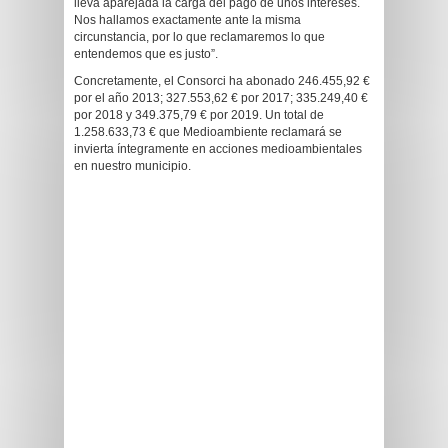
lleva aparejada la carga del pago de unos intereses.
Nos hallamos exactamente ante la misma
circunstancia, por lo que reclamaremos lo que
entendemos que es justo”.
Concretamente, el Consorci ha abonado 246.455,92 €
por el año 2013; 327.553,62 € por 2017; 335.249,40 €
por 2018 y 349.375,79 € por 2019. Un total de
1.258.633,73 € que Medioambiente reclamará se
invierta íntegramente en acciones medioambientales
en nuestro municipio.