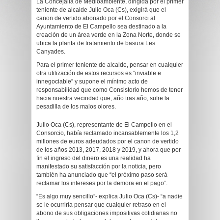
La Concejalía de Medioambiente, dirigida por el primer
teniente de alcalde Julio Oca (Cs), exigirá que el
canon de vertido abonado por el Consorci al
Ayuntamiento de El Campello sea destinado a la
creación de un área verde en la Zona Norte, donde se
ubica la planta de tratamiento de basura Les
Canyades.
Para el primer teniente de alcalde, pensar en cualquier
otra utilización de estos recursos es “inviable e
innegociable” y supone el mínimo acto de
responsabilidad que como Consistorio hemos de tener
hacia nuestra vecindad que, año tras año, sufre la
pesadilla de los malos olores.
Julio Oca (Cs), representante de El Campello en el
Consorcio, había reclamado incansablemente los 1,2
millones de euros adeudados por el canon de vertido
de los años 2013, 2017, 2018 y 2019, y ahora que por
fin el ingreso del dinero es una realidad ha
manifestado su satisfacción por la noticia, pero
también ha anunciado que “el próximo paso será
reclamar los intereses por la demora en el pago”.
“Es algo muy sencillo”- explica Julio Oca (Cs)- “a nadie
se le ocurriría pensar que cualquier retraso en el
abono de sus obligaciones impositivas cotidianas no