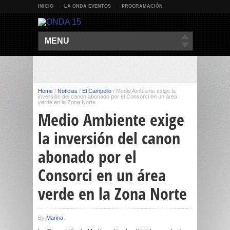
INICIO
LA ONDA EVENTOS
PROGRAMACIÓN
MENU
Home
/
Noticias
/
El Campello
/
Medio Ambiente exige la
inversión del canon abonado por el Consorci en un área
verde en la Zona Norte
Medio Ambiente exige
la inversión del canon
abonado por el
Consorci en un área
verde en la Zona Norte
By
Marina