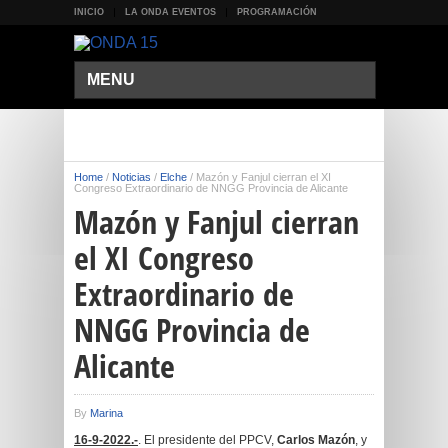
INICIO
LA ONDA EVENTOS
PROGRAMACIÓN
MENU
Home
/
Noticias
/
Elche
/
Mazón y Fanjul cierran el XI
Congreso Extraordinario de NNGG Provincia de Alicante
Mazón y Fanjul cierran
el XI Congreso
Extraordinario de
NNGG Provincia de
Alicante
By
Marina
16-9-2022.-
. El presidente del PPCV,
Carlos Mazón
, y