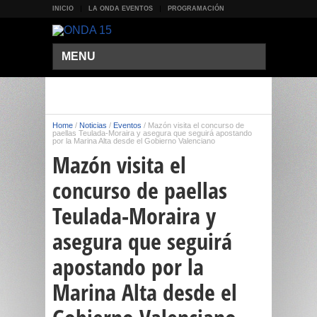
INICIO
LA ONDA EVENTOS
PROGRAMACIÓN
MENU
Home
/
Noticias
/
Eventos
/
Mazón visita el concurso de
paellas Teulada-Moraira y asegura que seguirá apostando
por la Marina Alta desde el Gobierno Valenciano
Mazón visita el
concurso de paellas
Teulada-Moraira y
asegura que seguirá
apostando por la
Marina Alta desde el