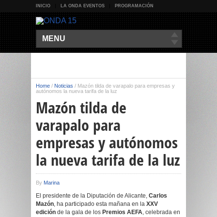
INICIO
LA ONDA EVENTOS
PROGRAMACIÓN
MENU
Home
/
Noticias
/
Mazón tilda de varapalo para empresas y
autónomos la nueva tarifa de la luz
Mazón tilda de
varapalo para
empresas y autónomos
la nueva tarifa de la luz
By
Marina
El presidente de la Diputación de Alicante,
Carlos
Mazón
, ha participado esta mañana en la
XXV
edición
de la gala de los
Premios AEFA
, celebrada en