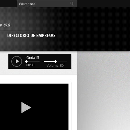
O
DIRECTORIO DE EMPRESAS
Onda15
00:00
Volume: 50