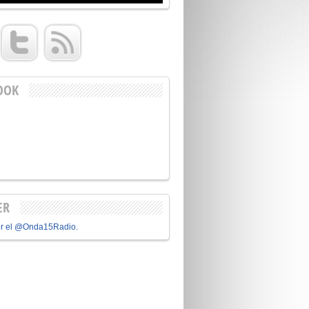
OOK
ER
or el @Onda15Radio.