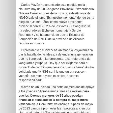
Carlos Mazón ha anunciado esta medida en la
clausura hoy del XI Congreso Provincial Extraordinario
Nuevas Generaciones de la provincia de Alicante de
NNGG bajo el lema “Es nuestro momento” donde se ha
elegido a Jaime Pérez como nuevo presidente
provincial con el 98,2% de los votos. El Congreso se
ha celebrado en Elche en homenaje a Sergio
Rodríguez y se ha anunciado que la Escuela de
Formación de NNGG de la provincia de Alicante
recibirá su nombre.
El presidente del PPCV ha animado a los jóvenes “a
dar la batalla de las ideas, a defender una generación
que no tiene quien la represente, a ser referencia de
vanguardia y ruptura. Hay que ser exigente para el
proyecto de cambio que necesita nuestra tierra”. Así ha
señalado que “NNGG será lo que quiera ser, con
valentía, sin miedo y con iniciativa, desde la
responsabilidad”.
Mazón ha anunciado una serie de medidas de apoyo
a los jóvenes. “Aprobaremos líneas de
avales para
que los jóvenes menores de 35 años puedan
financiar la totalidad de la compra de su primera
vivienda
en la Comunitat Valenciana. A partir de mayo
de 2023 vamos a promover las hipotecas al cien por
cien, avalando el IVF a los jóvenes para adquirir esa