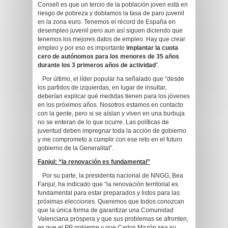
Consell es que un tercio de la población joven está en
riesgo de pobreza y doblamos la tasa de paro juvenil
en la zona euro. Tenemos el récord de España en
desempleo juvenil pero aun así siguen diciendo que
tenemos los mejores datos de empleo. Hay que crear
empleo y por eso es importante
implantar la cuota
cero de autónomos para los menores de 35 años
durante los 3 primeros años de actividad
”.
Por último, el líder popular ha señalado que “desde
los partidos de izquierdas, en lugar de insultar,
deberían explicar qué medidas tienen para los jóvenes
en los próximos años. Nosotros estamos en contacto
con la gente, pero si se aíslan y viven en una burbuja
no se enteran de lo que ocurre. Las políticas de
juventud deben impregnar toda la acción de gobierno
y me comprometo a cumplir con ese reto en el futuro
gobierno de la Generalitat”.
Fanjul: “la renovación es fundamental”
Por su parte, la presidenta nacional de NNGG, Bea
Fanjul, ha indicado que “la renovación territorial es
fundamental para estar preparados y listos para las
próximas elecciones. Queremos que todos conozcan
que la única forma de garantizar una Comunidad
Valenciana próspera y que sus problemas se afronten,
es que el PP gobierne y que Carlos Mazón sea su