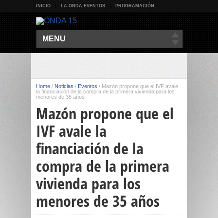
INICIO
LA ONDA EVENTOS
PROGRAMACIÓN
MENU
Home
/
Noticias
/
Eventos
/
Mazón propone que el IVF avale
la financiación de la compra de la primera vivienda para los
menores de 35 años
Mazón propone que el
IVF avale la
financiación de la
compra de la primera
vivienda para los
menores de 35 años