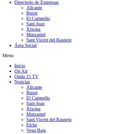
Directorio de Empresas
Alicante
Busot
El Campello
Sant Joan
Xixona
Mutxamel
Sant Vicent del Raspeig
Área Social
Menu
Inicio
On Air
Onda 15 TV
Noticias
Alicante
Busot
El Campello
Sant Joan
Xixona
Mutxamel
Sant Vicent del Raspeig
Elche
Vega Baja