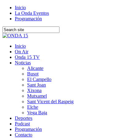
Inicio
La Onda Eventos
Programación
Inicio
On Air
Onda 15 TV
Noticias
Alicante
Busot
El Campello
Sant Joan
Xixona
Mutxamel
Sant Vicent del Raspeig
Elche
Vega Baja
Deportes
Podcast
Programación
Contacto