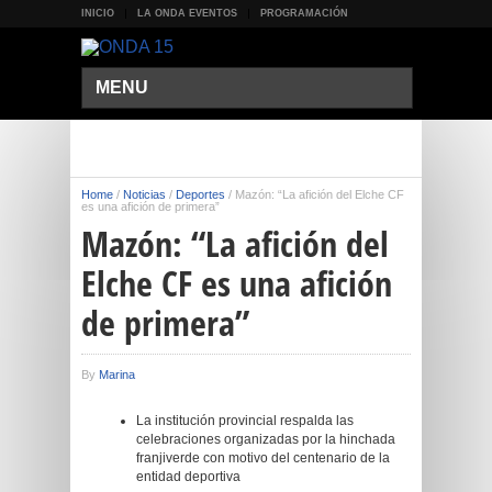
INICIO
LA ONDA EVENTOS
PROGRAMACIÓN
MENU
Home
/
Noticias
/
Deportes
/
Mazón: “La afición del Elche CF
es una afición de primera”
Mazón: “La afición del
Elche CF es una afición
de primera”
By
Marina
La institución provincial respalda las
celebraciones organizadas por la hinchada
franjiverde con motivo del centenario de la
entidad deportiva