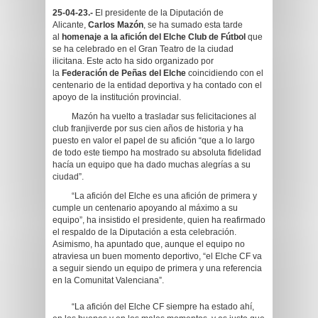
25-04-23.-
El presidente de la Diputación de
Alicante,
Carlos Mazón
, se ha sumado esta tarde
al
homenaje a la afición del Elche Club de Fútbol
que
se ha celebrado en el Gran Teatro de la ciudad
ilicitana. Este acto ha sido organizado por
la
Federación de Peñas del Elche
coincidiendo con el
centenario de la entidad deportiva y ha contado con el
apoyo de la institución provincial.
Mazón ha vuelto a trasladar sus felicitaciones al
club franjiverde por sus cien años de historia y ha
puesto en valor el papel de su afición “que a lo largo
de todo este tiempo ha mostrado su absoluta fidelidad
hacía un equipo que ha dado muchas alegrías a su
ciudad”.
“La afición del Elche es una afición de primera y
cumple un centenario apoyando al máximo a su
equipo”, ha insistido el presidente, quien ha reafirmado
el respaldo de la Diputación a esta celebración.
Asimismo, ha apuntado que, aunque el equipo no
atraviesa un buen momento deportivo, “el Elche CF va
a seguir siendo un equipo de primera y una referencia
en la Comunitat Valenciana”.
“La afición del Elche CF siempre ha estado ahí,