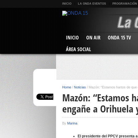
INICIO
LA ONDA EVENTOS
PROGRAMACIÓN
INICIO
ON AIR
ONDA 15 TV
ÁREA SOCIAL
Home
/
Noticias
/
Mazón: “Estamos hartos de que e
Mazón: “Estamos ha
engañe a Orihuela y
By
Marina
El presidente del PPCV presenta a