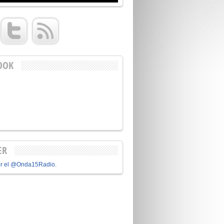
OOK
ER
or el @Onda15Radio.