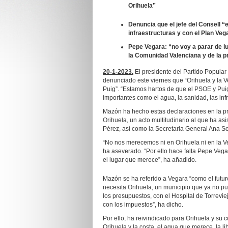
Orihuela”
Denuncia que el jefe del Consell “
infraestructuras y con el Plan Ve
Pepe Vegara: “no voy a parar de l
la Comunidad Valenciana y de la p
20-1-2023.
El presidente del Partido Popula
denunciado este viernes que “Orihuela y la
Puig”. “Estamos hartos de que el PSOE y Pu
importantes como el agua, la sanidad, las in
Mazón ha hecho estas declaraciones en la p
Orihuela, un acto multitudinario al que ha asi
Pérez, así como la Secretaria General Ana Se
“No nos merecemos ni en Orihuela ni en la 
ha aseverado. “Por ello hace falta Pepe Vega
el lugar que merece”, ha añadido.
Mazón se ha referido a Vegara “como el futur
necesita Orihuela, un municipio que ya no p
los presupuestos, con el Hospital de Torreviej
con los impuestos”, ha dicho.
Por ello, ha reivindicado para Orihuela y su
Orihuela y la costa, el agua que merece, la l