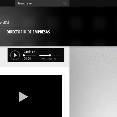
O
DIRECTORIO DE EMPRESAS
Onda15
00:00
Volume: 50