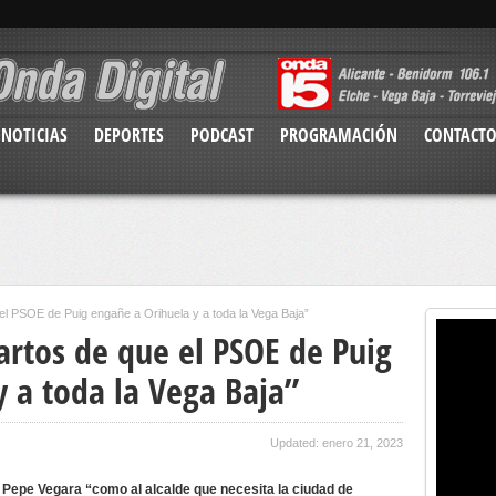
NOTICIAS
DEPORTES
PODCAST
PROGRAMACIÓN
CONTACT
l PSOE de Puig engañe a Orihuela y a toda la Vega Baja”
rtos de que el PSOE de Puig
 a toda la Vega Baja”
Updated: enero 21, 2023
 Pepe Vegara “como al alcalde que necesita la ciudad de