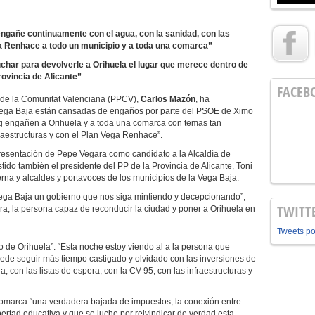
engañe continuamente con el agua, con la sanidad, con las
ga Renhace a todo un municipio y a toda una comarca”
uchar para devolverle a Orihuela el lugar que merece dentro de
rovincia de Alicante”
FACEB
r de la Comunitat Valenciana (PPCV),
Carlos Mazón
, ha
 Vega Baja están cansadas de engaños por parte del PSOE de Ximo
ig engañen a Orihuela y a toda una comarca con temas tan
fraestructuras y con el Plan Vega Renhace”.
resentación de Pepe Vegara como candidato a la Alcaldía de
stido también el presidente del PP de la Provincia de Alicante, Toni
rna y alcaldes y portavoces de los municipios de la Vega Baja.
Vega Baja un gobierno que nos siga mintiendo y decepcionando”,
TWITT
ra, la persona capaz de reconducir la ciudad y poner a Orihuela en
Tweets p
o de Orihuela”. “Esta noche estoy viendo al a la persona que
uede seguir más tiempo castigado y olvidado con las inversiones de
a, con las listas de espera, con la CV-95, con las infraestructuras y
 comarca “una verdadera bajada de impuestos, la conexión entre
ibertad educativa y que se luche por reivindicar de verdad esta