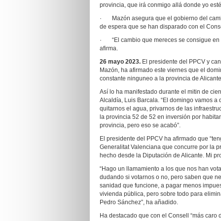
provincia, que irá conmigo allá donde yo esté
· Mazón asegura que el gobierno del cambio t
de espera que se han disparado con el Conse
· “El cambio que mereces se consigue en las
afirma.
26 mayo 2023
.
El presidente del PPCV y cand
Mazón, ha afirmado este viernes que el domi
constante ninguneo a la provincia de Alicant
Así lo ha manifestado durante el mitin de cie
Alcaldía, Luis Barcala. “El domingo vamos a d
quitarnos el agua, privarnos de las infraestr
la provincia 52 de 52 en inversión por habita
provincia, pero eso se acabó”.
El presidente del PPCV ha afirmado que “tengo
Generalitat Valenciana que concurre por la pro
hecho desde la Diputación de Alicante. Mi pr
“Hago un llamamiento a los que nos han votad
dudando si votarnos o no, pero saben que n
sanidad que funcione, a pagar menos impuest
vivienda pública, pero sobre todo para elimin
Pedro Sánchez”, ha añadido.
Ha destacado que con el Consell “más caro de