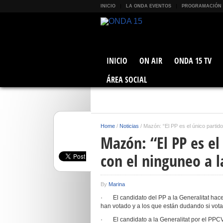
INICIO
LA ONDA EVENTOS
PROGRAMACIÓN
INICIO
ON AIR
ONDA 15 TV
ÁREA SOCIAL
Home
/
Noticias
/
Mazón: “El PP es el único partido
Mazón: “El PP es el
con el ninguneo a l
By
Marina
· El candidato del PP a la Generalitat hace
han votado y a los que están dudando si vot
· El candidato a la Generalitat por el PPCV 