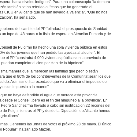
e espera, hasta niveles indignos”. Para una colonoscopia “la demora
zón también se ha referido al “caos que ha generado el
s CICU en Alicante que se han llevado a Valencia”. “Que no nos
ización”, ha señalado.
gobierno del cambio del PP “blindará el presupuesto de Sanidad
n tope de 48 horas a la lista de espera en Atención Primaria y de
 Consell de Puig “no ha hecho una sola vivienda pública en estos
% de los jóvenes que han pedido las ayudas al alquiler”. El
e el PP “construirá 4.000 viviendas públicas en la provincia de
 puedan completar el cien por cien de la hipoteca”.
sma manera que la merecen las familias que peor lo están
ra que el 80% de los contribuyentes de la Comunitat sean los que
ido. Así mismo, ha recordado que va a eliminar el impuesto de
y es un impuesto a la muerte”.
 que no haya defendido el agua que merece esta provincia.
 desde el Consell, pero es el fin del ninguneo a la provincia”. En
 Pedro Sánchez “ha llevado a cabo sin justificación 22 recortes del
ce de Puig, mientras el PP y desde la Diputación de Alicante hemos
gricultores”.
rnas. Llenemos las urnas de votos el próximo 28 de mayo. El único
do Popular”, ha zanjado Mazón.