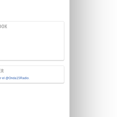
OOK
ER
or el @Onda15Radio.