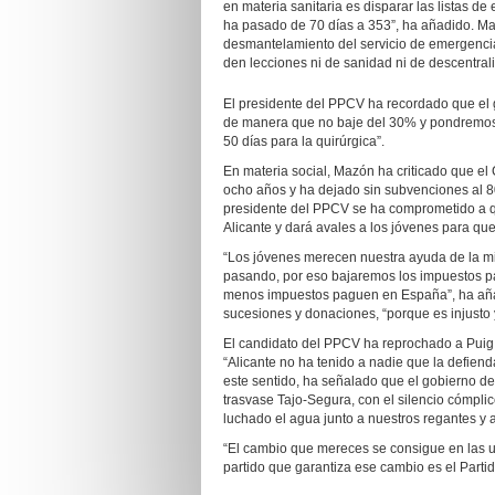
en materia sanitaria es disparar las listas d
ha pasado de 70 días a 353”, ha añadido. Ma
desmantelamiento del servicio de emergencia
den lecciones ni de sanidad ni de descentral
El presidente del PPCV ha recordado que el 
de manera que no baje del 30% y pondremos u
50 días para la quirúrgica”.
En materia social, Mazón ha criticado que el
ocho años y ha dejado sin subvenciones al 80
presidente del PPCV se ha comprometido a qu
Alicante y dará avales a los jóvenes para que
“Los jóvenes merecen nuestra ayuda de la mi
pasando, por eso bajaremos los impuestos pa
menos impuestos paguen en España”, ha añad
sucesiones y donaciones, “porque es injusto 
El candidato del PPCV ha reprochado a Puig
“Alicante no ha tenido a nadie que la defienda
este sentido, ha señalado que el gobierno de
trasvase Tajo-Segura, con el silencio cómpli
luchado el agua junto a nuestros regantes y a
“El cambio que mereces se consigue en las u
partido que garantiza ese cambio es el Parti