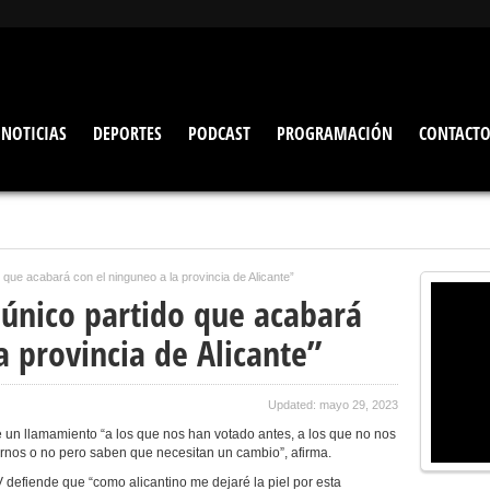
NOTICIAS
DEPORTES
PODCAST
PROGRAMACIÓN
CONTACT
 que acabará con el ninguneo a la provincia de Alicante”
 único partido que acabará
a provincia de Alicante”
Updated: mayo 29, 2023
 un llamamiento “a los que nos han votado antes, a los que no nos
arnos o no pero saben que necesitan un cambio”, afirma.
defiende que “como alicantino me dejaré la piel por esta