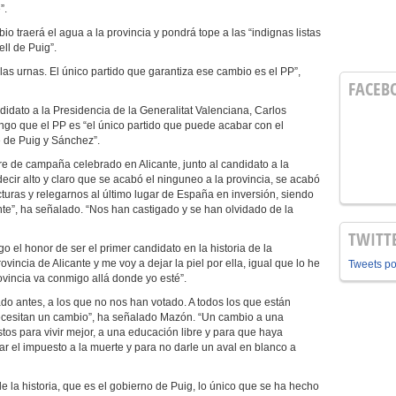
”.
raerá el agua a la provincia y pondrá tope a las “indignas listas
ll de Puig”.
 urnas. El único partido que garantiza ese cambio es el PP”,
FACEB
idato a la Presidencia de la Generalitat Valenciana, Carlos
ngo que el PP es “el único partido que puede acabar con el
e de Puig y Sánchez”.
rre de campaña celebrado en Alicante, junto al candidato a la
ecir alto y claro que se acabó el ninguneo a la provincia, se acabó
ucturas y relegarnos al último lugar de España en inversión, siendo
nte”, ha señalado. “Nos han castigado y se han olvidado de la
TWITT
 el honor de ser el primer candidato en la historia de la
vincia de Alicante y me voy a dejar la piel por ella, igual que lo he
Tweets p
ovincia va conmigo allá donde yo esté”.
o antes, a los que no nos han votado. A todos los que están
ecesitan un cambio”, ha señalado Mazón. “Un cambio a una
os para vivir mejor, a una educación libre y para que haya
ar el impuesto a la muerte y para no darle un aval en blanco a
 la historia, que es el gobierno de Puig, lo único que se ha hecho