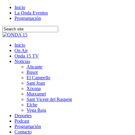
Inicio
La Onda Eventos
Programación
Inicio
On Air
Onda 15 TV
Noticias
Alicante
Busot
El Campello
Sant Joan
Xixona
Mutxamel
Sant Vicent del Raspeig
Elche
Vega Baja
Deportes
Podcast
Programación
Contacto