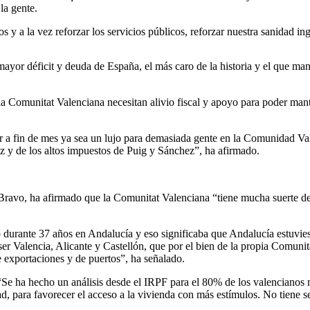
 la gente.
 y a la vez reforzar los servicios públicos, reforzar nuestra sanidad i
mayor déficit y deuda de España, el más caro de la historia y el que ma
Comunitat Valenciana necesitan alivio fiscal y apoyo para poder manten
ar a fin de mes ya sea un lujo para demasiada gente en la Comunidad V
 luz y de los altos impuestos de Puig y Sánchez”, ha afirmado.
n Bravo, ha afirmado que la Comunitat Valenciana “tiene mucha suerte d
 durante 37 años en Andalucía y eso significaba que Andalucía estuvie
ser Valencia, Alicante y Castellón, que por el bien de la propia Comuni
 exportaciones y de puertos”, ha señalado.
“Se ha hecho un análisis desde el IRPF para el 80% de los valencianos n
ad, para favorecer el acceso a la vivienda con más estímulos. No tiene 