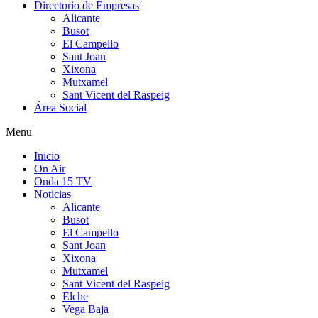
Directorio de Empresas
Alicante
Busot
El Campello
Sant Joan
Xixona
Mutxamel
Sant Vicent del Raspeig
Área Social
Menu
Inicio
On Air
Onda 15 TV
Noticias
Alicante
Busot
El Campello
Sant Joan
Xixona
Mutxamel
Sant Vicent del Raspeig
Elche
Vega Baja