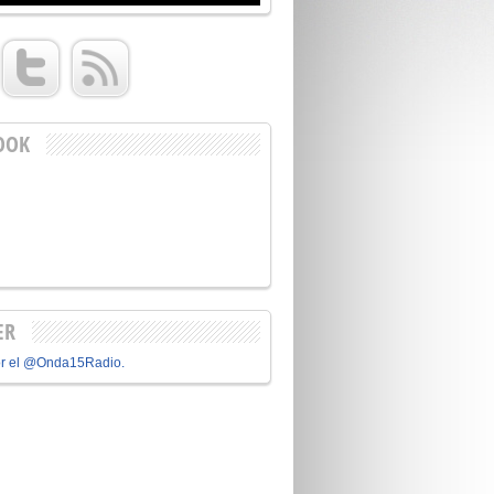
OOK
ER
or el @Onda15Radio.