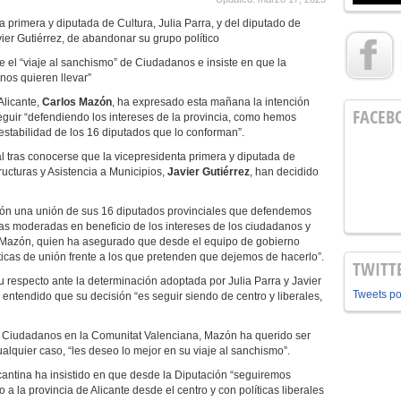
primera y diputada de Cultura, Julia Parra, y del diputado de
vier Gutiérrez, de abandonar su grupo político
el “viaje al sanchismo” de Ciudadanos e insiste en que la
nos quieren llevar”
Alicante,
Carlos Mazón
, ha expresado esta mañana la intención
FACEB
seguir “defendiendo los intereses de la provincia, como hemos
stabilidad de los 16 diputados que lo conforman”.
l tras conocerse que la vicepresidenta primera y diputada de
tructuras y Asistencia a Municipios,
Javier Gutiérrez
, han decidido
ación una unión de sus 16 diputados provinciales que defendemos
íticas moderadas en beneficio de los intereses de los ciudadanos y
o Mazón, quien ha asegurado que desde el equipo de gobierno
icas de unión frente a los que pretenden que dejemos de hacerlo”.
TWITT
u respecto ante la determinación adoptada por Julia Parra y Javier
Tweets p
 entendido que su decisión “es seguir siendo de centro y liberales,
sa Ciudadanos en la Comunitat Valenciana, Mazón ha querido ser
alquier caso, “les deseo lo mejor en su viaje al sanchismo”.
licantina ha insistido en que desde la Diputación “seguiremos
a la provincia de Alicante desde el centro y con políticas liberales