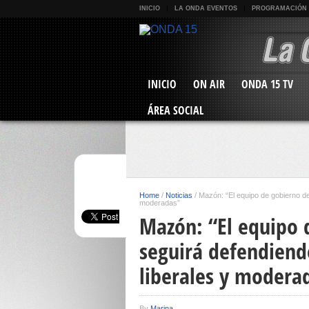
INICIO
LA ONDA EVENTOS
PROGRAMACIÓN
INICIO
ON AIR
ONDA 15 TV
ÁREA SOCIAL
Home
/
Noticias
/
Mazón: “El equipo de gobierno de 
moderadas”
Mazón: “El equipo 
seguirá defendiendo
liberales y modera
By
Marina