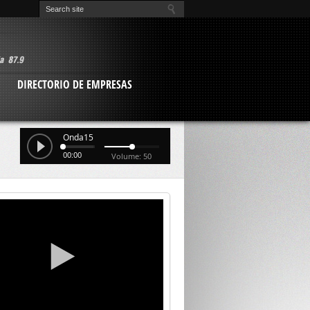
O
DIRECTORIO DE EMPRESAS
Onda15
00:00
Volume: 50