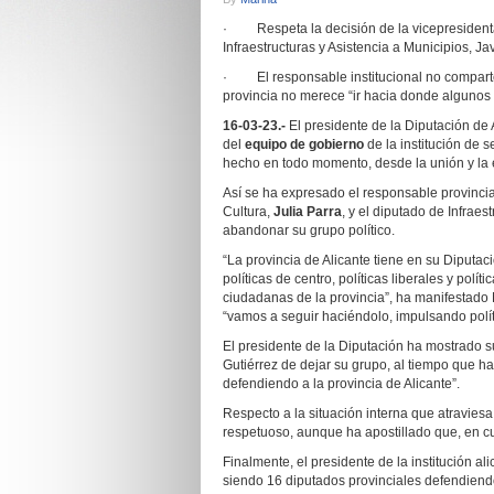
· Respeta la decisión de la vicepresidenta 
Infraestructuras y Asistencia a Municipios, Ja
· El responsable institucional no comparte 
provincia no merece “ir hacia donde algunos 
16-03-23.-
El presidente de la Diputación de 
del
equipo de gobierno
de la institución de 
hecho en todo momento, desde la unión y la e
Así se ha expresado el responsable provincia
Cultura,
Julia Parra
, y el diputado de Infraes
abandonar su grupo político.
“La provincia de Alicante tiene en su Diput
políticas de centro, políticas liberales y pol
ciudadanas de la provincia”, ha manifestad
“vamos a seguir haciéndolo, impulsando polít
El presidente de la Diputación ha mostrado s
Gutiérrez de dejar su grupo, al tiempo que ha
defendiendo a la provincia de Alicante”.
Respecto a la situación interna que atravie
respetuoso, aunque ha apostillado que, en cu
Finalmente, el presidente de la institución a
siendo 16 diputados provinciales defendiendo 