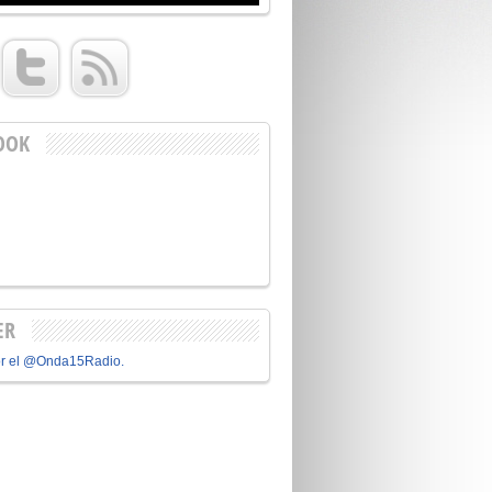
OOK
ER
or el @Onda15Radio.