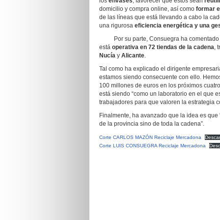
los
envases
, favorecer que estos sean
reuti
domicilio y compra online, así como
formar e
de las líneas que está llevando a cabo la c
una rigurosa
eficiencia energética y una
ge
Por su parte, Consuegra ha comentado 
está
operativa en 72 tiendas de la cadena
, 
Nucía
y
Alicante
.
Tal como ha explicado el dirigente empresarial
estamos siendo consecuente con ello. Hemos 
100 millones de euros en los próximos cuatro
está siendo “como un laboratorio en el que e
trabajadores para que valoren la estrategia c
Finalmente, ha avanzado que la idea es que 
de la provincia sino de toda la cadena”.
Corte CARLOS MAZÓN Reciclaje Mercadona
Desca
Corte LUIS CONSUEGRA Reciclaje Mercadona
Des