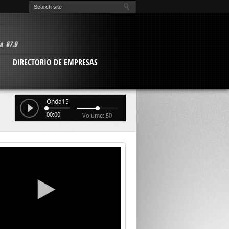
O
DIRECTORIO DE EMPRESAS
Onda15
00:00
Volume: 50