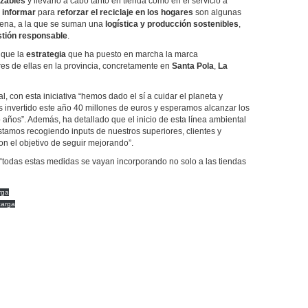
lizables
y llevarlo a cabo tanto en tienda como en el servicio a
 informar
para
reforzar el reciclaje en los hogares
son algunas
adena, a la que se suman una
logística y producción sostenibles
,
stión responsable
.
que la
estrategia
que ha puesto en marcha la marca
tres de ellas en la provincia, concretamente en
Santa Pola
,
La
, con esta iniciativa “hemos dado el sí a cuidar el planeta y
invertido este año 40 millones de euros y esperamos alcanzar los
 años”. Además, ha detallado que el inicio de esta línea ambiental
stamos recogiendo inputs de nuestros superiores, clientes y
on el objetivo de seguir mejorando”.
“todas estas medidas se vayan incorporando no solo a las tiendas
rga
carga