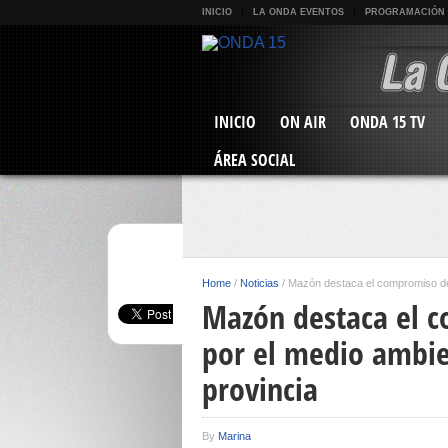
INICIO
LA ONDA EVENTOS
PROGRAMACIÓN
INICIO
ON AIR
ONDA 15 TV
ÁREA SOCIAL
Home
/
Noticias
/
Mazón destaca el compromiso de 
Mazón destaca el 
por el medio ambie
provincia
By
Marina