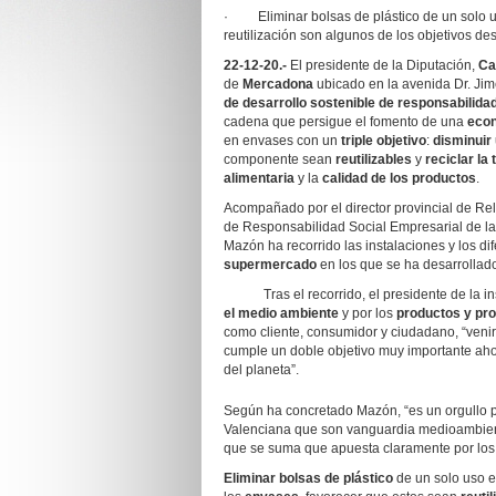
· Eliminar bolsas de plástico de un solo us
reutilización son algunos de los objetivos de
22-12-20.-
El presidente de la Diputación,
Ca
de
Mercadona
ubicado en la avenida Dr. Jim
de desarrollo sostenible de responsabilida
cadena que persigue el fomento de una
econ
en envases con un
triple objetivo
:
disminuir
componente sean
reutilizables
y
reciclar
la 
alimentaria
y la
calidad de los productos
.
Acompañado por el director provincial de R
de Responsabilidad Social Empresarial de l
Mazón ha recorrido las instalaciones y los d
supermercado
en los que se ha desarrollad
Tras el recorrido, el presidente de la inst
el medio ambiente
y por los
productos y pro
como cliente, consumidor y ciudadano, “veni
cumple un doble objetivo muy importante ahor
del planeta”.
Según ha concretado Mazón, “es un orgullo
Valenciana que son vanguardia medioambienta
que se suma que apuesta claramente por los 
Eliminar bolsas de plástico
de un solo uso e