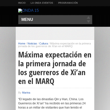
INICIO
LA ONDA EVENTOS
PROGRAMACIÓN
MENU
Home
/
Noticias
/
Cultura
/
Máxima expectación en la primera
jornada de los guerreros de Xi’an en el MARQ
Máxima expectación en
la primera jornada de
los guerreros de Xi’an
en el MARQ
By
Marina
“El legado de las dinastías Qin y Han, China. Los
Guerreros de Xi’an” ha recibido en las primeras 24
horas a un millar de visitantes que han tenido el