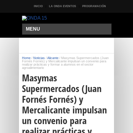
INICIO
LA ONDA EVENTOS
PROGRAMACIÓN
MENU
Home
/
Noticias
/
Alicante
/
Masymas Supermercados (Juan
Fornés Fornés) y Mercalicante impulsan un convenio para
realizar prácticas y formar a alumnos en el sector
agroalimentario
Masymas
Supermercados (Juan
Fornés Fornés) y
Mercalicante impulsan
un convenio para
realizar prácticas y