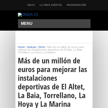
INICIO
LA ONDA EVENTOS
PROGRAMACIÓN
MENU
Home
/
Noticias
/
Elche
/
Más de un millón de euros para
mejorar las instalaciones deportivas de El Altet, La Baia,
Torrellano, La Hoya y La Marina
Más de un millón de
euros para mejorar las
instalaciones
deportivas de El Altet,
La Baia, Torrellano, La
Hoya y La Marina