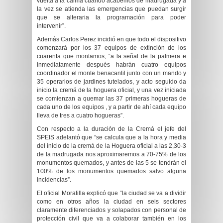
vuelta a la calma cuando acabemos de madrugada y a
la vez se atienda las emergencias que puedan surgir
que se alteraria la programación para poder
intervenir”.
Además Carlos Perez incidió en que todo el dispositivo
comenzará por los 37 equipos de extinción de los
cuarenta que montamos, “a la señal de la palmera e
inmediatamente después habrán cuatro equipos
coordinador el monte benacantil junto con un mando y
35 operarios de jardines tutelados, y acto seguido da
inicio la cremá de la hoguera oficial, y una vez iniciada
se comienzan a quemar las 37 primeras hogueras de
cada uno de los equipos , y a partir de ahí cada equipo
lleva de tres a cuatro hogueras”.
Con respecto a la duración de la Cremá el jefe del
SPEIS adelantó que “se calcula que a la hora y media
del inicio de la cremá de la Hoguera oficial a las 2,30-3
de la madrugada nos aproximaremos a 70-75% de los
monumentos quemados, y antes de las 5 se tendrán el
100% de los monumentos quemados salvo alguna
incidencias”.
El oficial Moratilla explicó que “la ciudad se va a dividir
como en otros años la ciudad en seis sectores
claramente diferenciados y solapados con personal de
protección civil que va a colaborar también en los