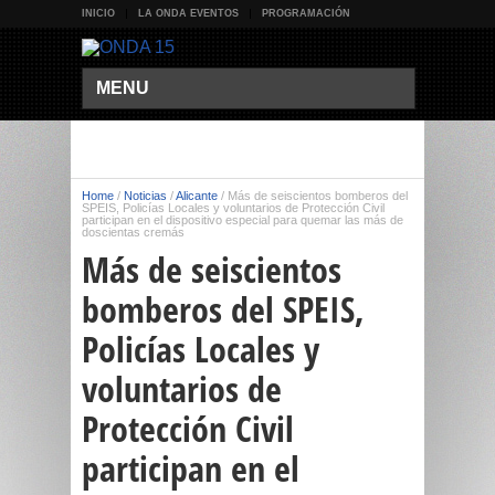
INICIO
LA ONDA EVENTOS
PROGRAMACIÓN
MENU
Home
/
Noticias
/
Alicante
/
Más de seiscientos bomberos del
SPEIS, Policías Locales y voluntarios de Protección Civil
participan en el dispositivo especial para quemar las más de
doscientas cremás
Más de seiscientos
bomberos del SPEIS,
Policías Locales y
voluntarios de
Protección Civil
participan en el