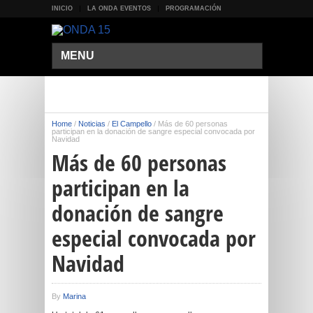
INICIO
LA ONDA EVENTOS
PROGRAMACIÓN
MENU
Home
/
Noticias
/
El Campello
/
Más de 60 personas
participan en la donación de sangre especial convocada por
Navidad
Más de 60 personas
participan en la
donación de sangre
especial convocada por
Navidad
By
Marina