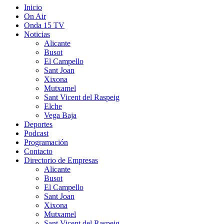
Inicio
On Air
Onda 15 TV
Noticias
Alicante
Busot
El Campello
Sant Joan
Xixona
Mutxamel
Sant Vicent del Raspeig
Elche
Vega Baja
Deportes
Podcast
Programación
Contacto
Directorio de Empresas
Alicante
Busot
El Campello
Sant Joan
Xixona
Mutxamel
Sant Vicent del Raspeig