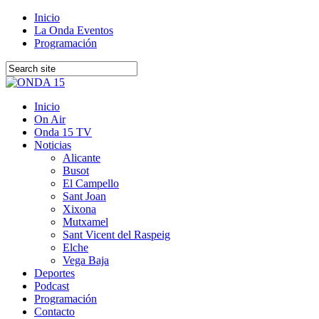
Inicio
La Onda Eventos
Programación
Inicio
On Air
Onda 15 TV
Noticias
Alicante
Busot
El Campello
Sant Joan
Xixona
Mutxamel
Sant Vicent del Raspeig
Elche
Vega Baja
Deportes
Podcast
Programación
Contacto