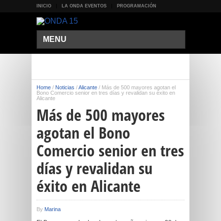
INICIO
LA ONDA EVENTOS
PROGRAMACIÓN
MENU
Home
/
Noticias
/
Alicante
/
Más de 500 mayores agotan el
Bono Comercio senior en tres días y revalidan su éxito en
Alicante
Más de 500 mayores
agotan el Bono
Comercio senior en tres
días y revalidan su
éxito en Alicante
By
Marina