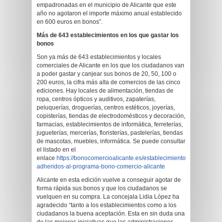
empadronadas en el municipio de Alicante que este
año no agotaron el importe máximo anual establecido
en 600 euros en bonos”.
Más de 643 establecimientos en los que gastar los
bonos
Son ya más de 643 establecimientos y locales
comerciales de Alicante en los que los ciudadanos van
a poder gastar y canjear sus bonos de 20, 50, 100 o
200 euros, la cifra más alta de comercios de las cinco
ediciones. Hay locales de alimentación, tiendas de
ropa, centros ópticos y auditivos, zapaterías,
peluquerías, droguerías, centros estéticos, joyerías,
copisterías, tiendas de electrodomésticos y decoración,
farmacias, establecimientos de informática, ferreterías,
jugueterías, mercerías, floristerías, pastelerías, tiendas
de mascotas, muebles, informática. Se puede consultar
el listado en el
enlace
https://bonocomercioalicante.es/establecimientos-
adheridos-al-programa-bono-comercio-alicante
Alicante en esta edición vuelve a conseguir agotar de
forma rápida sus bonos y que los ciudadanos se
vuelquen en su compra. La concejala Lidia López ha
agradecido “tanto a los establecimientos como a los
ciudadanos la buena aceptación. Esta en sin duda una