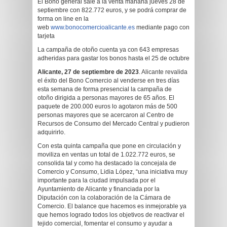
El Bono general sale a la venta mañana jueves 28 de
septiembre con 822.772 euros, y se podrá comprar de
forma on line en la
web
www.bonocomercioalicante.es
mediante pago con
tarjeta
La campaña de otoño cuenta ya con 643 empresas
adheridas para gastar los bonos hasta el 25 de octubre
Alicante, 27
de septiembre de 2023
. Alicante revalida
el éxito del Bono Comercio al venderse en tres días
esta semana de forma presencial la campaña de
otoño dirigida a personas mayores de 65 años. El
paquete de 200.000 euros lo agotaron más de 500
personas mayores que se acercaron al Centro de
Recursos de Consumo del Mercado Central y pudieron
adquirirlo.
Con esta quinta campaña que pone en circulación y
moviliza en ventas un total de 1.022.772 euros, se
consolida tal y como ha destacado la concejala de
Comercio y Consumo, Lidia López, “una iniciativa muy
importante para la ciudad impulsada por el
Ayuntamiento de Alicante y financiada por la
Diputación con la colaboración de la Cámara de
Comercio. El balance que hacemos es inmejorable ya
que hemos logrado todos los objetivos de reactivar el
tejido comercial, fomentar el consumo y ayudar a