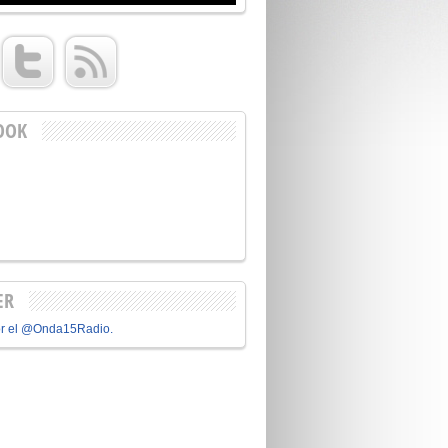
OOK
ER
or el @Onda15Radio.