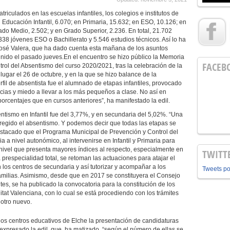
culados en las escuelas infantiles, los colegios e institutos de
 Educación Infantil, 6.070; en Primaria, 15.632; en ESO, 10.126; en
ado Medio, 2.502; y en Grado Superior, 2.236. En total, 21.702
.338 jóvenes ESO o Bachillerato y 5.546 estudios técnicos. Así lo ha
José Valera, que ha dado cuenta esta mañana de los asuntos
unido el pasado jueves.En el encuentro se hizo público la Memoria
FACEB
ol del Absentismo del curso 2020/2021, tras la celebración de la
ugar el 26 de octubre, y en la que se hizo balance de la
fil de absentista fue el alumnado de etapas infantiles, provocado
encias y miedo a llevar a los más pequeños a clase. No así en
rcentajes que en cursos anteriores”, ha manifestado la edil.
entismo en Infantil fue del 3,77%, y en secundaria del 5,02%. “Una
orregido el absentismo. Y podemos decir que todas las etapas se
destacado que el Programa Municipal de Prevención y Control del
 a nivel autonómico, al intervenirse en Infantil y Primaria para
l nivel que presenta mayores índices al respecto, especialmente en
TWITT
respecialidad total, se retoman las actuaciones para atajar el
 los centros de secundaria y así tutorizar y acompañar a los
Tweets p
familias. Asimismo, desde que en 2017 se constituyera el Consejo
es, se ha publicado la convocatoria para la constitución de los
at Valenciana, con lo cual se está procediendo con los trámites
 otro nuevo.
e los centros educativos de Elche la presentación de candidaturas
 expresado la edil, que, ha matizado, “según el número de ellas se