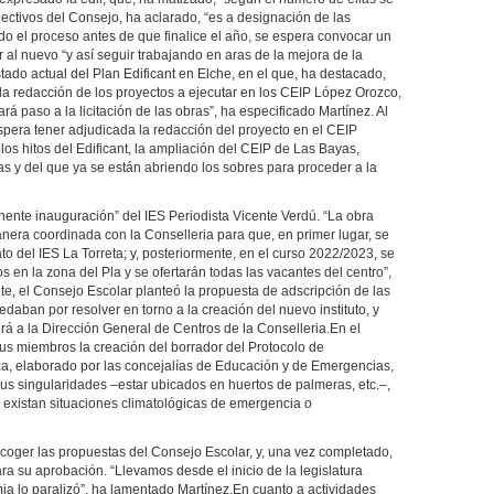
olectivos del Consejo, ha aclarado, “es a designación de las
o el proceso antes de que finalice el año, se espera convocar un
 al nuevo “y así seguir trabajando en aras de la mejora de la
tado actual del Plan Edificant en Elche, en el que, ha destacado,
la redacción de los proyectos a ejecutar en los CEIP López Orozco,
rá paso a la licitación de las obras”, ha especificado Martínez. Al
pera tener adjudicada la redacción del proyecto en el CEIP
os hitos del Edificant, la ampliación del CEIP de Las Bayas,
s y del que ya se están abriendo los sobres para proceder a la
minente inauguración” del IES Periodista Vicente Verdú. “La obra
anera coordinada con la Conselleria para que, en primer lugar, se
to del IES La Torreta; y, posteriormente, en el curso 2022/2023, se
os en la zona del Pla y se ofertarán todas las vacantes del centro”,
te, el Consejo Escolar planteó la propuesta de adscripción de las
daban por resolver en torno a la creación del nuevo instituto, y
rá a la Dirección General de Centros de la Conselleria.En el
us miembros la creación del borrador del Protocolo de
a, elaborado por las concejalías de Educación y de Emergencias,
sus singularidades –estar ubicados en huertos de palmeras, etc.–,
existan situaciones climatológicas de emergencia o
ecoger las propuestas del Consejo Escolar, y, una vez completado,
ra su aprobación. “Llevamos desde el inicio de la legislatura
ia lo paralizó”, ha lamentado Martínez.En cuanto a actividades