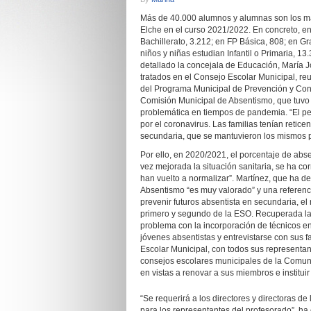
Más de 40.000 alumnos y alumnas son los matri
Elche en el curso 2021/2022. En concreto, en
Bachillerato, 3.212; en FP Básica, 808; en Gr
niños y niñas estudian Infantil o Primaria, 13
detallado la concejala de Educación, María 
tratados en el Consejo Escolar Municipal, re
del Programa Municipal de Prevención y Contr
Comisión Municipal de Absentismo, que tuvo l
problemática en tiempos de pandemia. “El per
por el coronavirus. Las familias tenían retic
secundaria, que se mantuvieron los mismos po
Por ello, en 2020/2021, el porcentaje de abs
vez mejorada la situación sanitaria, se ha c
han vuelto a normalizar”. Martínez, que ha 
Absentismo “es muy valorado” y una referencia
prevenir futuros absentista en secundaria, e
primero y segundo de la ESO. Recuperada la p
problema con la incorporación de técnicos en
jóvenes absentistas y entrevistarse con sus 
Escolar Municipal, con todos sus representant
consejos escolares municipales de la Comunit
en vistas a renovar a sus miembros e instituir
“Se requerirá a los directores y directoras d
para los representantes del profesorado”, ha