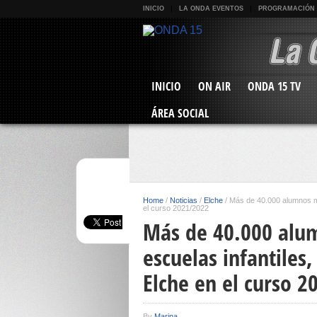
INICIO
LA ONDA EVENTOS
PROGRAMACIÓN
INICIO
ON AIR
ONDA 15 TV
ÁREA SOCIAL
Home
/
Noticias
/
Elche
/
Más de 40.000 alumnos mat
el curso 2021/2022
Más de 40.000 alum
escuelas infantiles,
Elche en el curso 
By
Marina