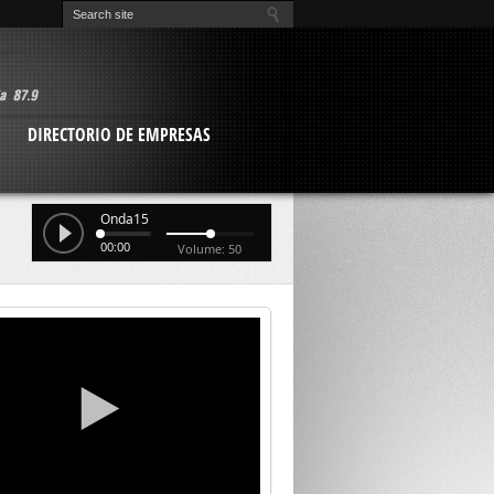
O
DIRECTORIO DE EMPRESAS
Onda15
00:00
Volume: 50