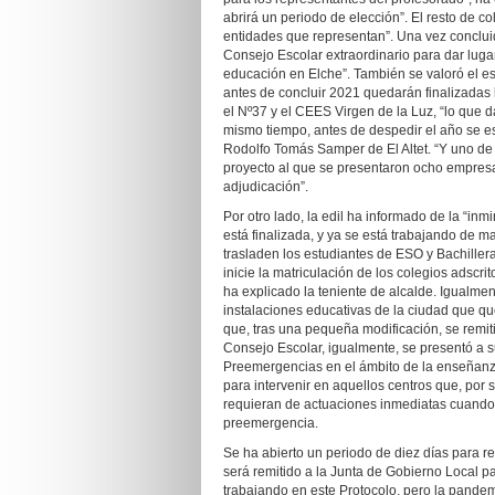
abrirá un periodo de elección”. El resto de c
entidades que representan”. Una vez concluid
Consejo Escolar extraordinario para dar lugar
educación en Elche”. También se valoró el es
antes de concluir 2021 quedarán finalizadas 
el Nº37 y el CEES Virgen de la Luz, “lo que da
mismo tiempo, antes de despedir el año se es
Rodolfo Tomás Samper de El Altet. “Y uno de l
proyecto al que se presentaron ocho empresa
adjudicación”.
Por otro lado, la edil ha informado de la “in
está finalizada, y ya se está trabajando de m
trasladen los estudiantes de ESO y Bachillera
inicie la matriculación de los colegios adscrit
ha explicado la teniente de alcalde. Igualmen
instalaciones educativas de la ciudad que que
que, tras una pequeña modificación, se remiti
Consejo Escolar, igualmente, se presentó a s
Preemergencias en el ámbito de la enseñanz
para intervenir en aquellos centros que, por 
requieran de actuaciones inmediatas cuando 
preemergencia.
Se ha abierto un periodo de diez días para r
será remitido a la Junta de Gobierno Local pa
trabajando en este Protocolo, pero la pandem