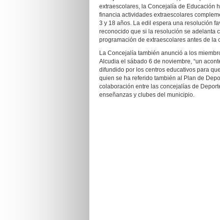
extraescolares, la Concejalía de Educación h
financia actividades extraescolares compleme
3 y 18 años. La edil espera una resolución 
reconocido que si la resolución se adelanta 
programación de extraescolares antes de la c
La Concejalía también anunció a los miembro
Alcudia el sábado 6 de noviembre, “un aconte
difundido por los centros educativos para qu
quien se ha referido también al Plan de Depo
colaboración entre las concejalías de Deportes
enseñanzas y clubes del municipio.