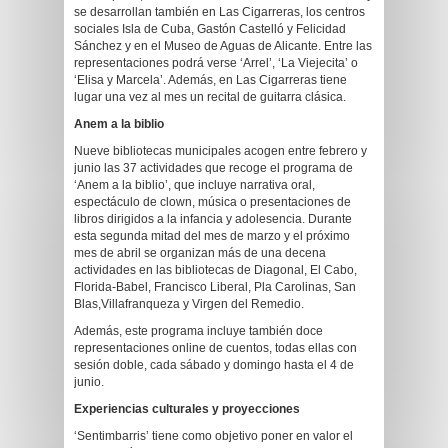
se desarrollan también en Las Cigarreras, los centros
sociales Isla de Cuba, Gastón Castelló y Felicidad
Sánchez y en el Museo de Aguas de Alicante. Entre las
representaciones podrá verse ‘Arrel’, ‘La Viejecita’ o
‘Elisa y Marcela’. Además, en Las Cigarreras tiene
lugar una vez al mes un recital de guitarra clásica.
Anem a la biblio
Nueve bibliotecas municipales acogen entre febrero y
junio las 37 actividades que recoge el programa de
‘Anem a la biblio’, que incluye narrativa oral,
espectáculo de clown, música o presentaciones de
libros dirigidos a la infancia y adolesencia. Durante
esta segunda mitad del mes de marzo y el próximo
mes de abril se organizan más de una decena
actividades en las bibliotecas de Diagonal, El Cabo,
Florida-Babel, Francisco Liberal, Pla Carolinas, San
Blas,Villafranqueza y Virgen del Remedio.
Además, este programa incluye también doce
representaciones online de cuentos, todas ellas con
sesión doble, cada sábado y domingo hasta el 4 de
junio.
Experiencias culturales y proyecciones
‘Sentimbarris’ tiene como objetivo poner en valor el