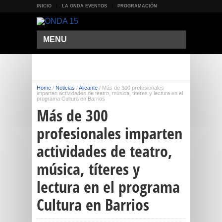
INICIO
LA ONDA EVENTOS
PROGRAMACIÓN
MENU
Home
/
Noticias
/
Alicante
/
Más de 300 profesionales
imparten actividades de teatro, música, títeres y lectura en el
programa Cultura en Barrios
Más de 300
profesionales imparten
actividades de teatro,
música, títeres y
lectura en el programa
Cultura en Barrios