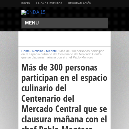
INICIO
LA ONDA EVENTOS
PROGRAMACIÓN
MENU
Home
/
Noticias
/
Alicante
/
Más de 300 personas participan
en el espacio culinario del Centenario del Mercado Central
que se clausura mañana con el chef Pablo Montoro
Más de 300 personas
participan en el espacio
culinario del
Centenario del
Mercado Central que se
clausura mañana con el