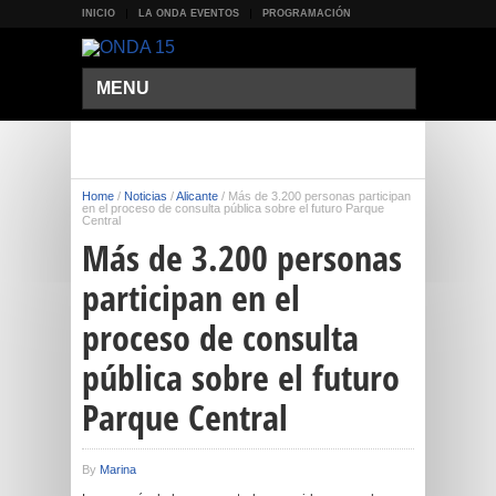
INICIO
LA ONDA EVENTOS
PROGRAMACIÓN
MENU
Home
/
Noticias
/
Alicante
/
Más de 3.200 personas participan
en el proceso de consulta pública sobre el futuro Parque
Central
Más de 3.200 personas
participan en el
proceso de consulta
pública sobre el futuro
Parque Central
By
Marina