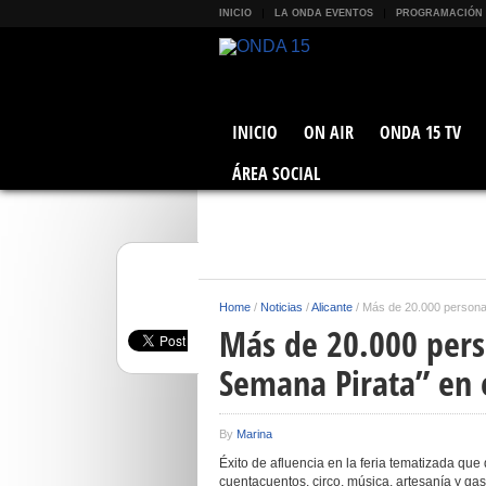
INICIO
LA ONDA EVENTOS
PROGRAMACIÓN
INICIO
ON AIR
ONDA 15 TV
ÁREA SOCIAL
Home
/
Noticias
/
Alicante
/
Más de 20.000 personas 
Más de 20.000 pers
Semana Pirata” en e
By
Marina
Éxito de afluencia en la feria tematizada que
cuentacuentos, circo, música, artesanía y gas