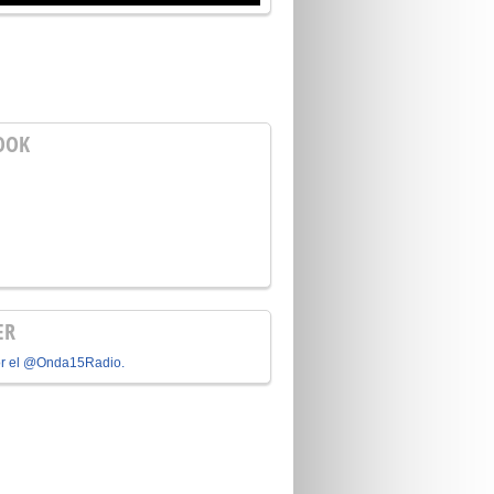
OOK
ER
or el @Onda15Radio.