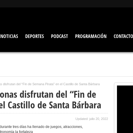
NOTICIAS
DEPORTES
PODCAST
PROGRAMACIÓN
CONTACT
disfrutan del “Fin de Semana Pirata” en el Castillo de Santa Bárbara
onas disfrutan del “Fin de
l Castillo de Santa Bárbara
Updated: julio 20, 2022
 durante tres días ha llenado de juegos, atracciones,
tronomía la fortaleza