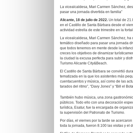
La vicealcaldesa, Mari Carmen Sánchez, dest
pasar una jornada divertida en familia”
Alicante, 18 de julio de 2022.
Un total de 21.
en el Castillo de Santa Bárbara desde el vie
actividad estrella de este trimestre en la forta
La vicealcaldesa, Mari Carmen Sánchez, ha d
temático diseñado para pasar una jornada dive
que todos tenemos en mente desde la infancia
creces los objetivos de dinamizar turística
la ciudad la excusa perfecta para subir y dis
Turismo Alicante City&Beach.
El Castillo de Santa Bárbara se convirtió dura
tematizada en la que los asistentes más peque
cuentacuentos y música, así como de las actu
tarados del ritmo”, “Davy Jones” y “Bill el Bota
También hubo música, una zona gastronómica,
públicos. Todo ello con una decoración espec
turística, Esatur, fue la encargada de organi
la supervisión del Patronato de Turismo.
Por días, el viernes por la tarde se acercaro
toda la jornada, fueron 8.100 las visitas y el