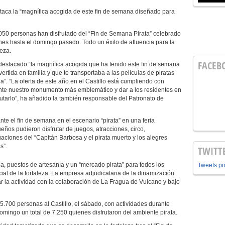
aca la “magnífica acogida de este fin de semana diseñado para
050 personas han disfrutado del “Fin de Semana Pirata” celebrado
rnes hasta el domingo pasado. Todo un éxito de afluencia para la
leza.
FACEB
estacado “la magnífica acogida que ha tenido este fin de semana
rtida en familia y que te transportaba a las películas de piratas
”. “La oferta de este año en el Castillo está cumpliendo con
mente nuestro monumento más emblemático y dar a los residentes en
frutarlo”, ha añadido la también responsable del Patronato de
nte el fin de semana en el escenario “pirata” en una feria
ños pudieron disfrutar de juegos, atracciones, circo,
aciones del “Capitán Barbosa y el pirata muerto y los alegres
s”.
TWITT
 puestos de artesanía y un “mercado pirata” para todos los
Tweets p
ial de la fortaleza. La empresa adjudicataria de la dinamización
zar la actividad con la colaboración de La Fragua de Vulcano y bajo
n 5.700 personas al Castillo, el sábado, con actividades durante
 domingo un total de 7.250 quienes disfrutaron del ambiente pirata.