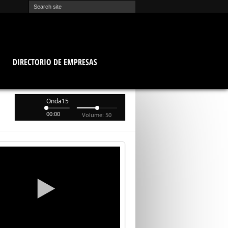
O
DIRECTORIO DE EMPRESAS
Onda15
00:00
Volume: 50