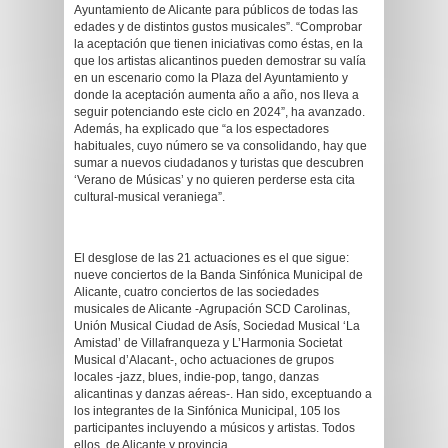
Ayuntamiento de Alicante para públicos de todas las
edades y de distintos gustos musicales”. “Comprobar
la aceptación que tienen iniciativas como éstas, en la
que los artistas alicantinos pueden demostrar su valía
en un escenario como la Plaza del Ayuntamiento y
donde la aceptación aumenta año a año, nos lleva a
seguir potenciando este ciclo en 2024”, ha avanzado.
Además, ha explicado que “a los espectadores
habituales, cuyo número se va consolidando, hay que
sumar a nuevos ciudadanos y turistas que descubren
‘Verano de Músicas’ y no quieren perderse esta cita
cultural-musical veraniega”.
El desglose de las 21 actuaciones es el que sigue:
nueve conciertos de la Banda Sinfónica Municipal de
Alicante, cuatro conciertos de las sociedades
musicales de Alicante -Agrupación SCD Carolinas,
Unión Musical Ciudad de Asís, Sociedad Musical ‘La
Amistad’ de Villafranqueza y L’Harmonia Societat
Musical d’Alacant-, ocho actuaciones de grupos
locales -jazz, blues, indie-pop, tango, danzas
alicantinas y danzas aéreas-. Han sido, exceptuando a
los integrantes de la Sinfónica Municipal, 105 los
participantes incluyendo a músicos y artistas. Todos
ellos, de Alicante y provincia.