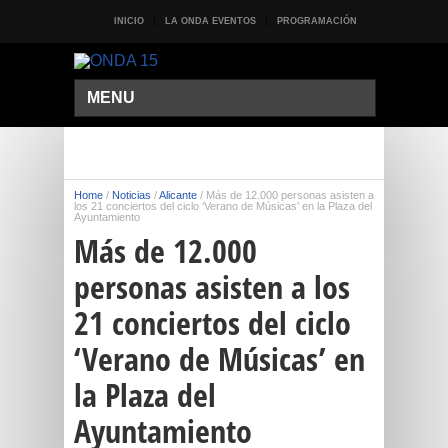
INICIO
LA ONDA EVENTOS
PROGRAMACIÓN
MENU
Home
/
Noticias
/
Alicante
/
Más de 12.000 personas asisten a
los 21 conciertos del ciclo ‘Verano de Músicas’ en la Plaza del
Ayuntamiento
Más de 12.000
personas asisten a los
21 conciertos del ciclo
‘Verano de Músicas’ en
la Plaza del
Ayuntamiento