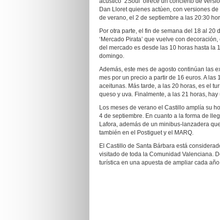
acústico ‘2Soul’ ofrece un concierto de versi
Dan Lloret quienes actúen, con versiones de 
de verano, el 2 de septiembre a las 20:30 hor
Por otra parte, el fin de semana del 18 al 20 
‘Mercado Pirata’ que vuelve con decoración, e
del mercado es desde las 10 horas hasta la 1
domingo.
Además, este mes de agosto continúan las ex
mes por un precio a partir de 16 euros. A la
aceitunas. Más tarde, a las 20 horas, es el 
queso y uva. Finalmente, a las 21 horas, hay
Los meses de verano el Castillo amplía su ho
4 de septiembre. En cuanto a la forma de lleg
Lafora, además de un minibus-lanzadera que
también en el Postiguet y el MARQ.
El Castillo de Santa Bárbara está considerad
visitado de toda la Comunidad Valenciana. D
turística en una apuesta de ampliar cada año 