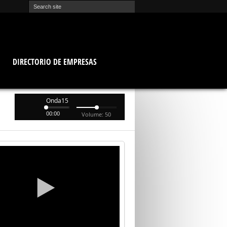
O
DIRECTORIO DE EMPRESAS
Onda15
00:00
Volume: 50