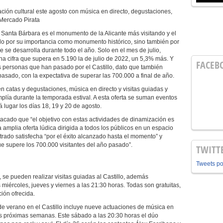
ión cultural este agosto con música en directo, degustaciones,
 Mercado Pirata
e Santa Bárbara es el monumento de la Alicante más visitando y el
solo por su importancia como monumento histórico, sino también por
e se desarrolla durante todo el año. Solo en el mes de julio,
na cifra que supera en 5.190 la de julio de 2022, un 5,3% más. Y
FACEB
 personas que han pasado por el Castillo, dato que también
sado, con la expectativa de superar las 700.000 a final de año.
en catas y degustaciones, música en directo y visitas guiadas y
lía durante la temporada estival. A esta oferta se suman eventos
 lugar los días 18, 19 y 20 de agosto.
acado que “el objetivo con estas actividades de dinamización es
a amplia oferta lúdica dirigida a todos los públicos en un espacio
trado satisfecha “por el éxito alcanzado hasta el momento” y
ue supere los 700.000 visitantes del año pasado”.
TWITT
Tweets p
 se pueden realizar visitas guiadas al Castillo, además
os miércoles, jueves y viernes a las 21:30 horas. Todas son gratuitas,
ión ofrecida.
de verano en el Castillo incluye nueve actuaciones de música en
 las próximas semanas. Este sábado a las 20:30 horas el dúo