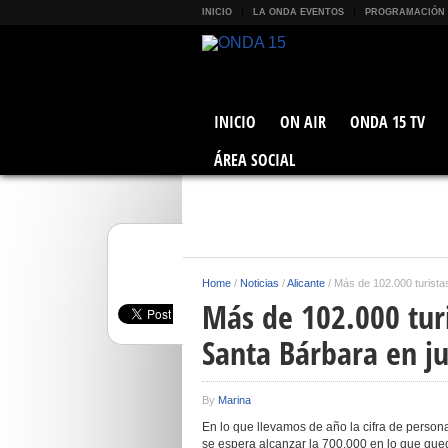
INICIO
LA ONDA EVENTOS
PROGRAMACIÓN
INICIO
ON AIR
ONDA 15 TV
ÁREA SOCIAL
Home
/
Noticias
/
Alicante
/
Más de 102.000 turistas
Más de 102.000 turis
Santa Bárbara en j
By
Marina
En lo que llevamos de año la cifra de person
se espera alcanzar la 700.000 en lo que qu