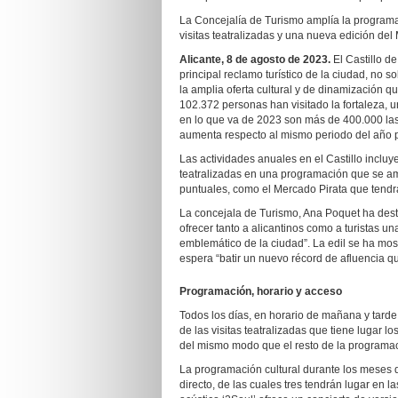
La Concejalía de Turismo amplía la programac
visitas teatralizadas y una nueva edición del
Alicante, 8 de agosto
de 2023.
El Castillo d
principal reclamo turístico de la ciudad, no 
la amplia oferta cultural y de dinamización qu
102.372 personas han visitado la fortaleza, u
en lo que va de 2023 son más de 400.000 las
aumenta respecto al mismo periodo del año pa
Las actividades anuales en el Castillo incluy
teatralizadas en una programación que se amp
puntuales, como el Mercado Pirata que tendrá
La concejala de Turismo, Ana Poquet ha dest
ofrecer tanto a alicantinos como a turistas un
emblemático de la ciudad”. La edil se ha mos
espera “batir un nuevo récord de afluencia q
Programación, horario y acceso
Todos los días, en horario de mañana y tarde,
de las visitas teatralizadas que tiene lugar l
del mismo modo que el resto de la programac
La programación cultural durante los meses 
directo, de las cuales tres tendrán lugar en