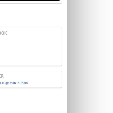
OOK
ER
or el @Onda15Radio.