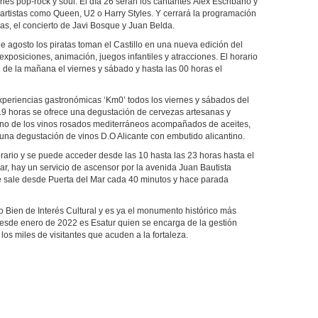
ones pop-rock y soul. El día 26 serán los cantantes Álex Escribano y
artistas como Queen, U2 o Harry Styles. Y cerrará la programación
as, el concierto de Javi Bosque y Juan Belda.
de agosto los piratas toman el Castillo en una nueva edición del
xposiciones, animación, juegos infantiles y atracciones. El horario
 de la mañana el viernes y sábado y hasta las 00 horas el
periencias gastronómicas ‘Km0’ todos los viernes y sábados del
s 19 horas se ofrece una degustación de cervezas artesanas y
turno de los vinos rosados mediterráneos acompañados de aceites,
 una degustación de vinos D.O Alicante con embutido alicantino.
rario y se puede acceder desde las 10 hasta las 23 horas hasta el
ar, hay un servicio de ascensor por la avenida Juan Bautista
 sale desde Puerta del Mar cada 40 minutos y hace parada
o Bien de Interés Cultural y es ya el monumento histórico más
esde enero de 2022 es Esatur quien se encarga de la gestión
los miles de visitantes que acuden a la fortaleza.