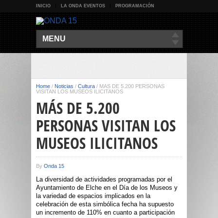
INICIO
LA ONDA EVENTOS
PROGRAMACIÓN
MENU
Home
/
Noticias
/
Cultura
/
MÁS DE 5.200 PERSONAS
VISITAN LOS MUSEOS ILICITANOS
MÁS DE 5.200
PERSONAS VISITAN LOS
MUSEOS ILICITANOS
By
Onda 15
La diversidad de actividades programadas por el
Ayuntamiento de Elche en el Día de los Museos y
la variedad de espacios implicados en la
celebración de esta simbólica fecha ha supuesto
un incremento de 110% en cuanto a participación