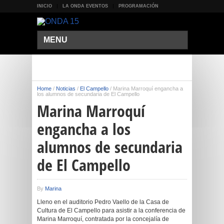
INICIO
LA ONDA EVENTOS
PROGRAMACIÓN
MENU
Home
/
Noticias
/
El Campello
/
Marina Marroquí engancha a
los alumnos de secundaria de El Campello
Marina Marroquí
engancha a los
alumnos de secundaria
de El Campello
By
Marina
Lleno en el auditorio Pedro Vaello de la Casa de
Cultura de El Campello para asistir a la conferencia de
Marina Marroquí, contratada por la concejalía de