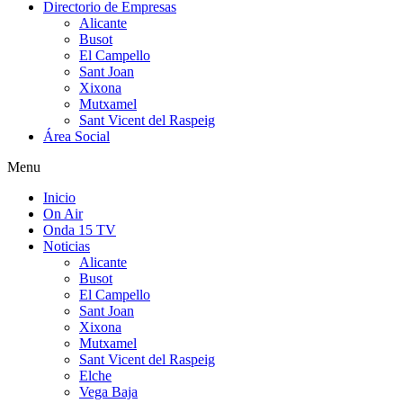
Directorio de Empresas
Alicante
Busot
El Campello
Sant Joan
Xixona
Mutxamel
Sant Vicent del Raspeig
Área Social
Menu
Inicio
On Air
Onda 15 TV
Noticias
Alicante
Busot
El Campello
Sant Joan
Xixona
Mutxamel
Sant Vicent del Raspeig
Elche
Vega Baja