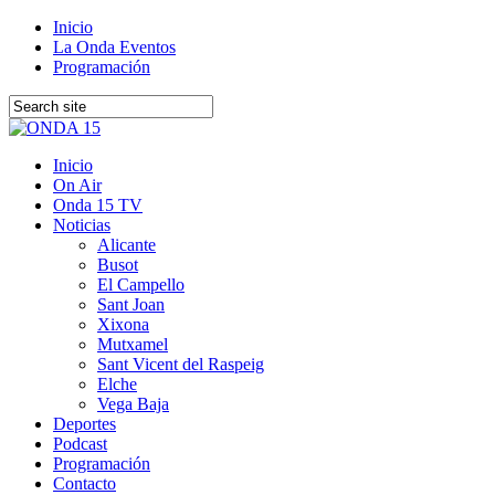
Inicio
La Onda Eventos
Programación
Inicio
On Air
Onda 15 TV
Noticias
Alicante
Busot
El Campello
Sant Joan
Xixona
Mutxamel
Sant Vicent del Raspeig
Elche
Vega Baja
Deportes
Podcast
Programación
Contacto