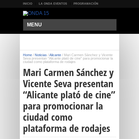
INICIO
LA ONDA EVENTOS
PROGRAMACIÓN
MENU
Home
/
Noticias
/
Alicante
/
Mari Carmen Sánchez y Vicente
Seva presentan “Alicante plató de cine” para promocionar la
ciudad como plataforma de rodajes
Mari Carmen Sánchez y
Vicente Seva presentan
“Alicante plató de cine”
para promocionar la
ciudad como
plataforma de rodajes