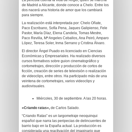
La película cuenta la vida de Ángel, quien se marcha
de Madrid a Alicante, donde conoce a Chelo. Entre los
dos nacerá una historia de amor que los cambiará
para siempre.
La realización está interpretada por: Chelo Oñate,
Paco Escribano, Sofía Pena, Jaques Galipienso, Fele
Pastor, María Díaz, Elena Candela, Tomas Mestre,
Paco Revilla, Mª Angeles Ceballos, Ana Peiró, Amparo
López, Teresa Soler, Inma Serrano y Cristina Álvaro.
El director Ángel Puado es licenciado en Ciencias
Económicas y Empresariales. Ha realizado diversos
cursos formativos sobre guion cinematográfico y
cortometrajes, dirección y producción de cortos de
ficción, creación de series de televisión o realización
de videoclips, entre otros. Ha participado más de una
veintena de cortometrajes, varios videoclips y
audiovisuales.
Miércoles, 30 de septiembre. A las 20 horas.
«Criando ratas»,
de Carlos Salado.
“Criando Ratas” es un largometraje neoquinqui
español que narra las peripecias de delincuentes de
barrio bajo en la España actual. La producción es
considerada una reactivación del imaginario que