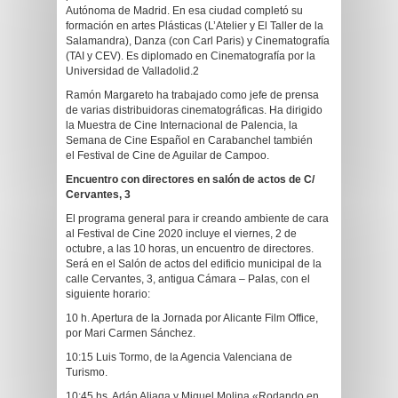
Autónoma de Madrid. En esa ciudad completó su
formación en artes Plásticas (L’Atelier y El Taller de la
Salamandra), Danza (con Carl Paris) y Cinematografía
(TAI y CEV). Es diplomado en Cinematografía por la
Universidad de Valladolid.2
Ramón Margareto ha trabajado como jefe de prensa
de varias distribuidoras cinematográficas. Ha dirigido
la Muestra de Cine Internacional de Palencia, la
Semana de Cine Español en Carabanchel también
el Festival de Cine de Aguilar de Campoo.
Encuentro con directores en salón de actos de C/
Cervantes, 3
El programa general para ir creando ambiente de cara
al Festival de Cine 2020 incluye el viernes, 2 de
octubre, a las 10 horas, un encuentro de directores.
Será en el Salón de actos del edificio municipal de la
calle Cervantes, 3, antigua Cámara – Palas, con el
siguiente horario:
10 h. Apertura de la Jornada por Alicante Film Office,
por Mari Carmen Sánchez.
10:15 Luis Tormo, de la Agencia Valenciana de
Turismo.
10:45 hs. Adán Aliaga y Miguel Molina «Rodando en