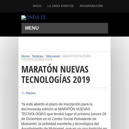
INICIO
LA ONDA EVENTOS
PROGRAMACIÓN
MENU
Home
/
Noticias
/
Mutxamel
/
MARATÓN NUEVAS
TECNOLOGÍAS 2019
MARATÓN NUEVAS
TECNOLOGÍAS 2019
By
Marina
Ya está abierto el plazo de inscripción para la
decimosexta edición el MARATÓN NUEVAS
TECNOLOGÍAS que tendrá lugar el próximo jueves 26
de Diciembre en el Centro Social Polivalente de
Mutxamel, la actividad navideña y tecnológica del
Ayuntamiento de Mutxamel, que es ya una tradición en