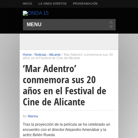
INICIO
LA ONDA EVENTOS
PROGRAMACIÓN
MENU
Home
/
Noticias
/
Alicante
/
‘Mar Adentro’ conmemora sus 20
años en el Festival de Cine de Alicante
‘Mar Adentro’
conmemora sus 20
años en el Festival de
Cine de Alicante
By
Marina
Tras la proyección de la película se ha celebrado un
encuentro con el director Alejandro Amenábar y la
actriz Belén Rueda