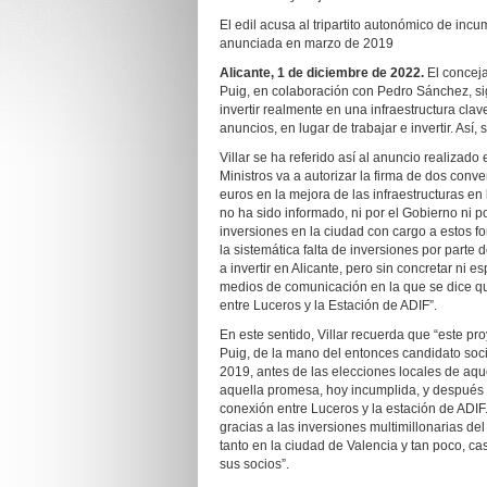
El edil acusa al tripartito autonómico de inc
anunciada en marzo de 2019
Alicante,
1
de
dic
iembre
de 2022
.
El conceja
Puig, en colaboración con Pedro Sánchez, sig
invertir realmente en una infraestructura cl
anuncios, en lugar de trabajar e invertir. Así
Villar se ha referido así al anuncio realizado
Ministros va a autorizar la firma de dos conve
euros en la mejora de las infraestructuras en 
no ha sido informado, ni por el Gobierno ni po
inversiones en la ciudad con cargo a estos f
la sistemática falta de inversiones por parte
a invertir en Alicante, pero sin concretar ni e
medios de comunicación en la que se dice qu
entre Luceros y la Estación de ADIF”.
En este sentido, Villar recuerda que “este p
Puig, de la mano del entonces candidato soci
2019, antes de las elecciones locales de aqu
aquella promesa, hoy incumplida, y después 
conexión entre Luceros y la estación de ADIF
gracias a las inversiones multimillonarias d
tanto en la ciudad de Valencia y tan poco, c
sus socios”.