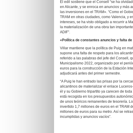
El edil sostiene que el Consell “se ha olvida
en Alicante, y se enroca en anuncios y más a
las inversiones en el TRAM». “Como el Gobie
TRAM en otras ciudades, como Valencia, y en
intereses, se ha visto obligado a recurrir a M
la materialización de una obra tan important
ADIF”.
«Política de constantes anuncios y falta de
Villar mantiene que la política de Puig en ma
supone una falta de respeto para los alicanti
referido a las palabras del jefe del Consell,
Municipalismo 2022, organizado por el perió
euros para la construcción de la Estación Int
adjudicará antes del primer semestre.
“A Puig le han entrado las prisas por la cer
alicantinos de materializar el enlace Lucero
él y su Gobierno tripartito ya carecen de toda
está recogida en los presupuestos autonómico
de unos teóricos remanentes de tesorería. Lo 
invertido 1,7 millones de euros en el TRAM de
millones de euros para su metro. Así se retras
incumplidas y anuncios vacíos”.