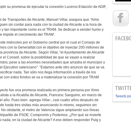
umplir su promesa de ejecutar la conexión Luceros-Estación de ADIF,
l de Transportes de Alicante, Manuel Villar, asegura que ‘Ximo
uen sin contar para nada con la ciudad de Alicante a la hora de
ave y tan importante como es el TRAM. Se dedican a vender humo y
, se impide el crecimiento del TRAM’.
FACEB
 este miércoles por el Gobierno central por el cual el Consejo de
nios con la Generalitat con el objetivo de inyectar 200 millones de
la provincia de Alicante. Según Villar, “el Ayuntamiento de Alicante
r el Consell, sobre la posibilidad de que se vayan a realizar
ondos, pese a las enormes necesidades que arrastra el municipio y
 del Ejecutivo valenciano”. “Estamos ante otro anuncio de que se va
specificar nada. Tan sólo nos llega información a través de los
e con estos fondos se va a materializar la conexión por TRAM
TWITT
royecto fue una promesa realizada en primera persona por Ximo
alista a la Alcaldía de Alicante, Francesc Sanguino, en marzo de
Tweets p
el año. Pues bien -agrega Villar-, casi cuatro años después de
de hasta tres visitas más anunciando lo mismo, seguimos sin
. No obstante, el metro de Valencia sigue ampliando sus líneas
el tripartito de PSOE, Compromís y Podemos. ¿Por qué se invierte
asi nada, en la ciudad de Alicante? A eso deben responder Puig y