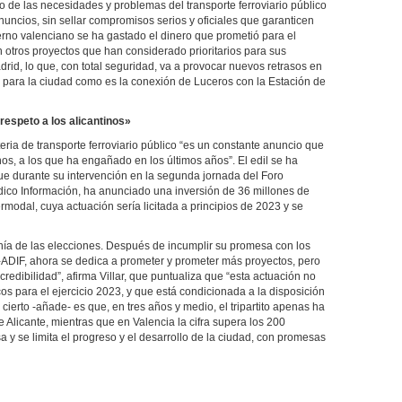
do de las necesidades y problemas del transporte ferroviario público
nuncios, sin sellar compromisos serios y oficiales que garanticen
rno valenciano se ha gastado el dinero que prometió para el
 otros proyectos que han considerado prioritarios para sus
adrid, lo que, con total seguridad, va a provocar nuevos retrasos en
e para la ciudad como es la conexión de Luceros con la Estación de
 respeto a los alicantinos»
teria de transporte ferroviario público “es un constante anuncio que
nos, a los que ha engañado en los últimos años”. El edil se ha
 que durante su intervención en la segunda jornada del Foro
dico Información, ha anunciado una inversión de 36 millones de
ermodal, cuya actuación sería licitada a principios de 2023 y se
canía de las elecciones. Después de incumplir su promesa con los
s-ADIF, ahora se dedica a prometer y prometer más proyectos, pero
 credibilidad”, afirma Villar, que puntualiza que “esta actuación no
s para el ejercicio 2023, y que está condicionada a la disposición
cierto -añade- es que, en tres años y medio, el tripartito apenas ha
 Alicante, mientras que en Valencia la cifra supera los 200
a y se limita el progreso y el desarrollo de la ciudad, con promesas