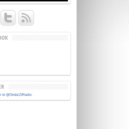
OOK
ER
or el @Onda15Radio.