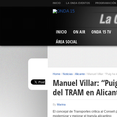
INICIO
LA ONDA EVENTOS
PROGRAMACIÓN
INICIO
ON AIR
ONDA 15 TV
ÁREA SOCIAL
Home
/
Noticias
/
Alicante
/
Manuel Villar: “Puig ha
Manuel Villar: “Pui
del TRAM en Alican
By
Marina
El concejal de Transportes critica al Consell
modernizar y mejorar el tranvía alicantino