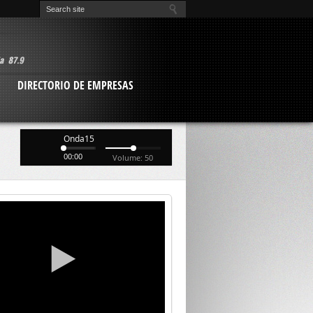
O
DIRECTORIO DE EMPRESAS
Onda15
00:00
Volume: 50