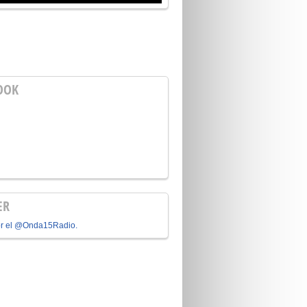
OOK
ER
or el @Onda15Radio.