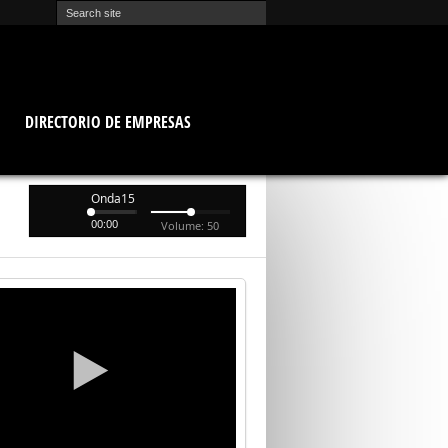
O
DIRECTORIO DE EMPRESAS
Onda15
00:00
Volume: 50