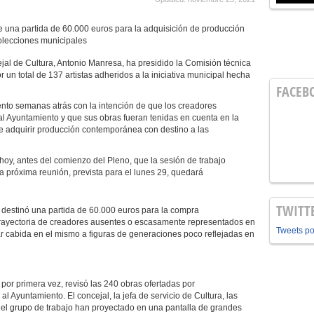
e una partida de 60.000 euros para la adquisición de producción
colecciones municipales
jal de Cultura, Antonio Manresa, ha presidido la Comisión técnica
un total de 137 artistas adheridos a la iniciativa municipal hecha
FACEB
ento semanas atrás con la intención de que los creadores
l Ayuntamiento y que sus obras fueran tenidas en cuenta en la
e adquirir producción contemporánea con destino a las
oy, antes del comienzo del Pleno, que la sesión de trabajo
la próxima reunión, prevista para el lunes 29, quedará
TWITT
destinó una partida de 60.000 euros para la compra
 trayectoria de creadores ausentes o escasamente representados en
Tweets p
dar cabida en el mismo a figuras de generaciones poco reflejadas en
por primera vez, revisó las 240 obras ofertadas por
al Ayuntamiento. El concejal, la jefa de servicio de Cultura, las
el grupo de trabajo han proyectado en una pantalla de grandes