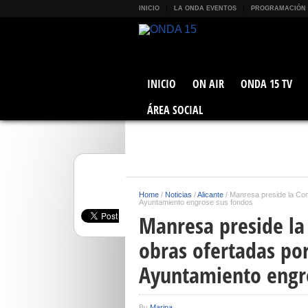
INICIO
LA ONDA EVENTOS
PROGRAMACIÓN
INICIO
ON AIR
ONDA 15 TV
ÁREA SOCIAL
Home
/
Noticias
/
Alicante
/
Manresa preside la Com
Ayuntamiento engrose sus fondos
Manresa preside la
obras ofertadas por
Ayuntamiento engr
By
Marina